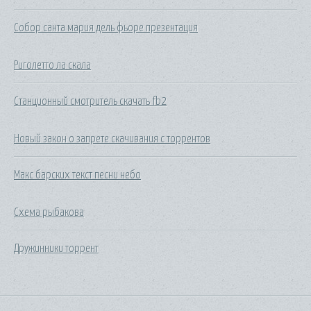
Собор санта мария дель фьоре презентация
Риголетто ла скала
Станционный смотритель скачать fb2
Новый закон о запрете скачивания с торрентов
Макс барских текст песни небо
Схема рыбакова
Дружинники торрент