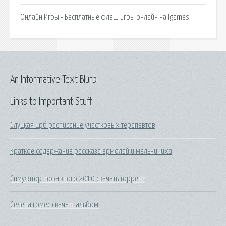
Онлайн Игры - Бесплатные флеш игры онлайн на Igames.
An Informative Text Blurb
Links to Important Stuff
Слуцкая црб расписание участковых терапевтов
Краткое содержание рассказа ермолай и мельничиха
Симулятор пожарного 2010 скачать торрент
Селена гомес скачать альбом