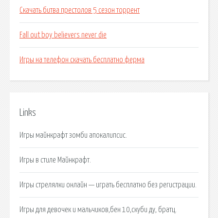
Скачать битва престолов 5 сезон торрент
Fall out boy believers never die
Игры на телефон скачать бесплатно ферма
Links
Игры майнкрафт зомби апокалипсис.
Игры в стиле Майнкрафт.
Игры стрелялки онлайн — играть бесплатно без регистрации.
Игры для девочек и мальчиков,бен 10,скуби ду, братц.