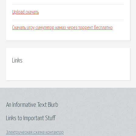
Upload скачать
Скачать игру симулятор камаз через торрент бесплатно
Links
An Informative Text Blurb
Links to Important Stuff
Электрическая схема контактор