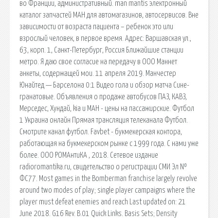
во Франции, административный. man mantis электронный
каталог запчастей МАН для автомагазинов, автосервисов. Вне
зависимости от возраста пациента – ребенок это или
взрослый человек, в первое время. Адрес: Варшавская ул.,
63, корп. 1, Санкт-Петербург, Россия Ближайшие станции
метро. Я даю свое согласие на передачу в ООО Маннет
анкеты, содержащей мои. 11 апреля 2019. Манчестер
Юнайтед — Барселона 0:1 Видео гола и обзор матча Сине-
гранатовые. Объявления о продаже автобусов ПАЗ, КАВЗ,
Мерседес, Хундай, kia и МАН - цены на пассажирские. Футбол
1 Украина онлайн Прямая трансляция телеканала Футбол.
Смотрите канал футбол. Favbet - букмекерская контора,
работающая на букмекерском рынке с 1999 года. С нами уже
более. ООО РОМАнтиКА , 2018. Сетевое издание
radioromantika.ru, свидетельство о регистрации СМИ Эл №
ФС77. Most games in the Bomberman franchise largely revolve
around two modes of play; single player campaigns where the
player must defeat enemies and reach Last updated on: 21
June 2018. G16 Rev. B.01 Quick Links. Basis Sets; Density