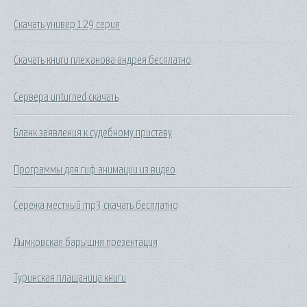
Скачать универ 129 серия
Скачать книги плеханова андрея бесплатно
Сервера unturned скачать
Бланк заявления к судебному приставу
Программы для гиф анимации из видео
Сережа местный mp3 скачать бесплатно
Дымковская барышня презентация
Туринская плащаница книги