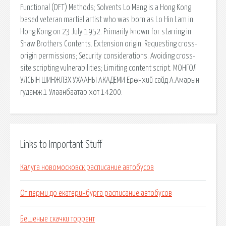
Functional (DFT) Methods; Solvents Lo Mang is a Hong Kong
based veteran martial artist who was born as Lo Hin Lam in
Hong Kong on 23 July 1952. Primarily known for starring in
Shaw Brothers Contents. Extension origin; Requesting cross-
origin permissions; Security considerations. Avoiding cross-
site scripting vulnerabilities; Limiting content script. МОНГОЛ
УЛСЫН ШИНЖЛЭХ УХААНЫ АКАДЕМИ Ерөнхий сайд А.Амарын
гудамж 1 Улаанбаатар хот 14200.
Links to Important Stuff
Калуга новомосковск расписание автобусов
От перми до екатеринбурга расписание автобусов
Бешеные скачки торрент