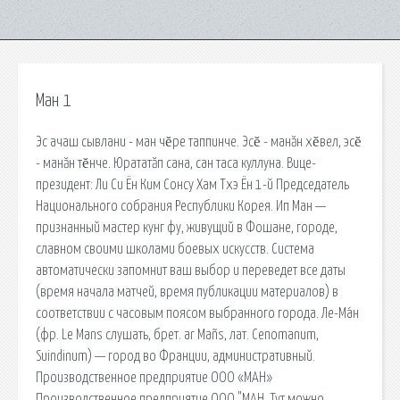
Ман 1
Эс ачаш сывлани - ман чĕре таппинче. Эсĕ - манăн хĕвел, эсĕ
- манăн тĕнче. Юрататăп сана, сан таса куллуна. Вице-
президент: Ли Си Ён Ким Сонсу Хам Тхэ Ён 1-й Председатель
Национального собрания Республики Корея. Ип Ман —
признанный мастер кунг фу, живущий в Фошане, городе,
славном своими школами боевых искусств. Система
автоматически запомнит ваш выбор и переведет все даты
(время начала матчей, время публикации материалов) в
соответствии с часовым поясом выбранного города. Ле-Ма́н
(фр. Le Mans слушать, брет. ar Mañs, лат. Cenomanum,
Suindinum) — город во Франции, административный.
Производственное предприятие ООО «МАН»
Производственное предприятие ООО "МАН. Тут можно