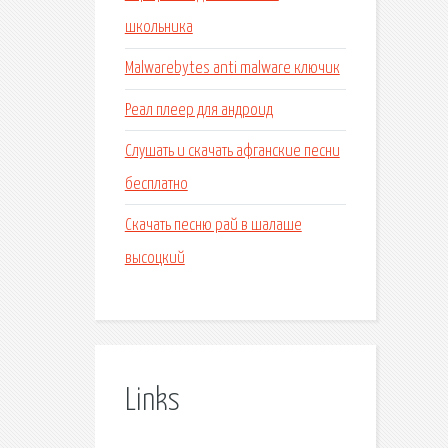
школьника
Malwarebytes anti malware ключик
Реал плеер для андроид
Слушать и скачать афганские песни
бесплатно
Скачать песню рай в шалаше
высоцкий
Links