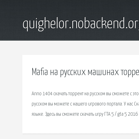
quighelor.nobackend.or
Mafia на русских машинах торре
Anno 1404 скачать торрент на русском вы сможете с этог
русском вы можете с нашего игрового портала. У нас С
языке. Здесь вы сможете скачать игру ГТА 5 / gta 5 2016