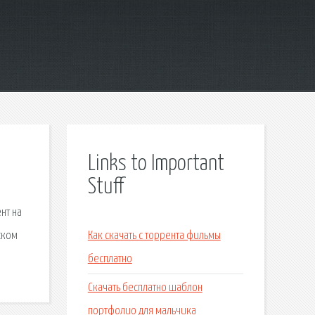
Links to Important
Stuff
нт на
ском
Как скачать с торрента фильмы
бесплатно
Скачать бесплатно шаблон
портфолио для мальчика