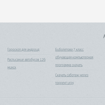
A
Гороскоп для андроид
Биболетова 7 класс
обучающая компьютерная
Расписание автобусов 126
программа скачать
минск
Скачать саботаж через
торрент игру