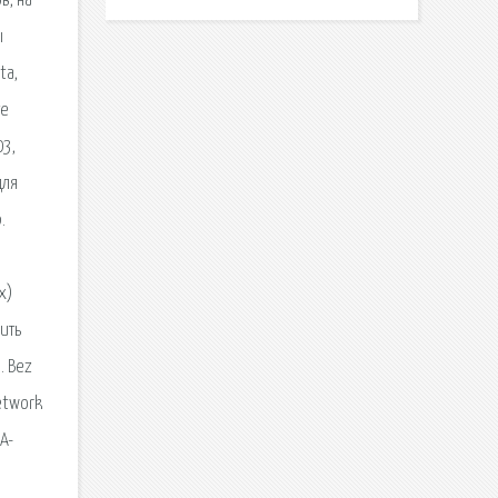
в, на
ы
ta,
те
03,
для
.
x)
ить
. Bez
Network
A-