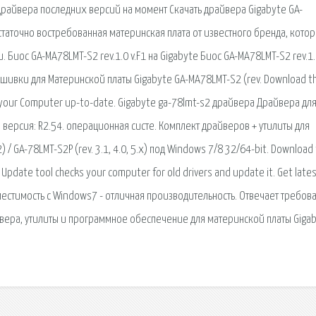
драйвера последних версий на момент Скачать драйвера Gigabyte GA-
таточно востребованная материнская плата от известного бренда, котор
Биос GA-MA78LMT-S2 rev.1.0 v.F1 на Gigabyte Биос GA-MA78LMT-S2 rev.1.
Прошивки для Материнской платы Gigabyte GA-MA78LMT-S2 (rev. Download t
p your Computer up-to-date. Gigabyte ga-78lmt-s2 драйвера Драйвера дл
. версия: R2.54. операционная систе. Комплект драйверов + утилиты для
2) / GA-78LMT-S2P (rev. 3.1, 4.0, 5.x) под Windows 7/8 32/64-bit. Download
 Update tool checks your computer for old drivers and update it. Get lates
местимость с Windows7 - отличная производительность. Отвечает требов
йвера, утилиты и программное обеспечение для материнской платы Giga