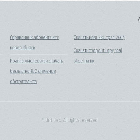
A
Справочник абонента мтс
Скачать новинки трап 2015
новосибирск
Скачать торрент игру real
Иоанна хмелевская скачать
steel на пк
бесплатно fb2 стечение
обстоятельств
© Untitled. All rights reserved.