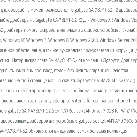
 2000, Windows Server 2003, Windows. Самая большая коллекция драйверо
едних версий на момент размещения. Gigabyte GA-78LMT-S2 R2 драйвер
чайте драйверы на Gigabyte GA-78LMT-S2 R2 для Windows XP, Windows Vis
S2 драйверы помогут исправить неполадки и ошибки устройства. Скачай
, Windows XP, Windows 7, Windows 8, Windows 2000, Windows Server 20
граммное обеспечение, а так же руководства пользователя и инструкции 
стики. Материнская плата GA-MA78LMT-S2 от компании Gigabyte. Драйвер
гут быть изменены производителем без. Купить с гарантией качества
агазине. На этой странице можно скачать Gigabyte GA-MA78LMT-S2 (rev. 3.
латно и с сайта производителя. Есть проблема - не могу заставить говор
опереставил. You may only add up to 5 items for comparison at one time
d Gigabyte GA-MA78LMT-S2 (rev. 3.3) Realtek LAN Driver 7.018 for Win7 (
фицированных драйверов для устройств Gigabyte Socket AM3 AMD 760G G
 GA-MA78LMT-S2 обновляются ежедневно. Самая большая коллекция