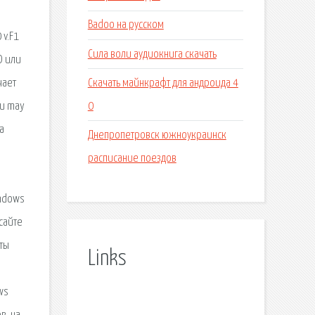
Badoo на русском
 v.F1
Сила воли аудиокнига скачать
D или
Скачать майнкрафт для андроида 4
чает
0
ou may
а
Днепропетровск южноукраинск
расписание поездов
indows
сайте
ты
Links
ws