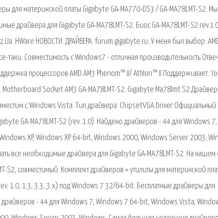
йверы для материнской платы Gigabyte GA-MA770-DS3 / GA-MA78LMT-S2. Мы
имые драйвера для Gigabyte GA-MA78LMT-S2. Биос GA-MA78LMT-S2 rev.1.0
.Biz.Ua. HWare НОВОСТИ. ДРАЙВЕРА. forum.gigabyte.ru. У меня был выбор: AM
все-таки. Совместимость с Windows7 - отличная производительность Отве
оддержка процессоров AMD AM3 Phenom™ II/ Athlon™ II Поддерживает. Y
ose. Motherboard Socket AM3 GA-MA78LMT-S2. Gigabyte Ma78lmt S2 Драйвер
вместим с Windows Vista. Тип драйвера: ChipsetVGA Driver Официальный
abyte GA-MA78LMT-S2 (rev. 1.0). Найдено драйверов - 44 для Windows 7,
, Windows XP, Windows XP 64-bit, Windows 2000, Windows Server 2003, W
ачать все необходимые драйвера для Gigabyte GA-MA78LMT-S2. На нашем 
T-S2, совместимый. Комплект драйверов + утилиты для материнской пла
ev. 1.0, 1.3, 3.3, 3.x) под Windows 7 32/64-bit. Бесплатные драйверы для
о драйверов - 44 для Windows 7, Windows 7 64-bit, Windows Vista, Windo