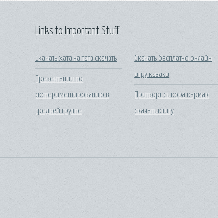
Links to Important Stuff
Скачать хата на тата скачать
Скачать бесплатно онлайн
игру казаки
Презентации по
экспериментированию в
Притворись кора кармак
средней группе
скачать книгу