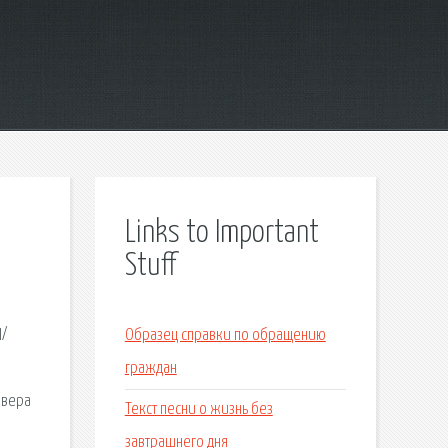
Links to Important
Stuff
I/
Образец справки по обращению
граждан
йвера
Текст песни о жизнь без
завтрашнего дня