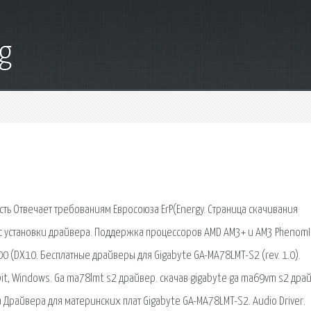
g
ть Отвечает требованиям Евросоюза ErP(Energy. Страница скачивания
с установки драйвера. Поддержка процессоров AMD AM3+ и AM3 PhenomI
0 (DX10. Бесплатные драйверы для Gigabyte GA-MA78LMT-S2 (rev. 1.0).
it, Windows. Ga ma78lmt s2 драйвер. скачав gigabyte ga ma69vm s2 дра
а Драйвера для материнских плат Gigabyte GA-MA78LMT-S2. Audio Driver.