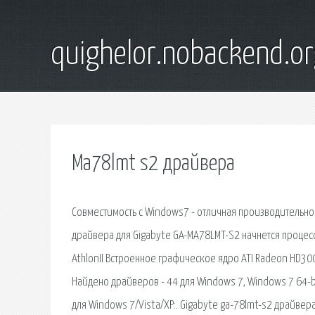
quighelor.nobackend.or
Ma78lmt s2 драйвера
Совместимость с Windows7 - отличная производительнос
драйвера для Gigabyte GA-MA78LMT-S2 начнется процес
AthlonII Встроенное графическое ядро ATI Radeon HD300
Найдено драйверов - 44 для Windows 7, Windows 7 64-b
для Windows 7/Vista/XP:. Gigabyte ga-78lmt-s2 драйвер