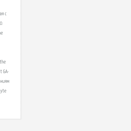
ая с
0.
he
я
 the
t GA-
аниям
byte