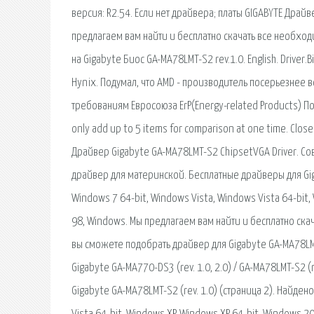
версия: R2.54. Если нет драйвера; платы GIGABYTE Дра
предлагаем вам найти и бесплатно скачать все необход
на Gigabyte Биос GA-MA78LMT-S2 rev.1.0. English. Driver
Hynix. Подумал, что AMD - производитель посерьезнее 
требованиям Евросоюза ErP(Energy-related Products) П
only add up to 5 items for comparison at one time. Cl
Драйвер Gigabyte GA-MA78LMT-S2 ChipsetVGA Driver. Со
драйвер для материнской. Бесплатные драйверы для Gig
Windows 7 64-bit, Windows Vista, Windows Vista 64-bit
98, Windows. Мы предлагаем вам найти и бесплатно ск
вы сможете подобрать драйвер для Gigabyte GA-MA78LM
Gigabyte GA-MA770-DS3 (rev. 1.0, 2.0) / GA-MA78LMT-S2 (r
Gigabyte GA-MA78LMT-S2 (rev. 1.0) (страница 2). Найден