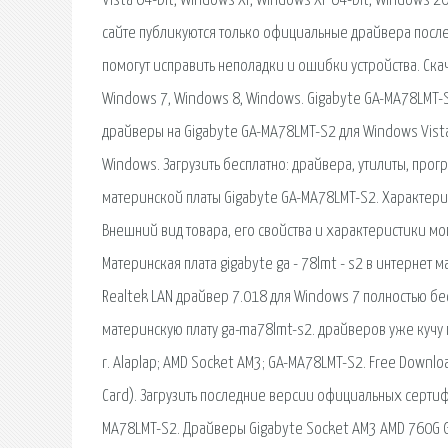
Vista 64-bit, Windows XP, Windows XP 64-bit, Windows
сайте публикуются только официальные драйвера посл
помогут исправить неполадки и ошибки устройства. Ска
Windows 7, Windows 8, Windows. Gigabyte GA-MA78LMT-
драйверы на Gigabyte GA-MA78LMT-S2 для Windows Vista
Windows. Загрузить бесплатно: драйвера, утилиты, про
материнской платы Gigabyte GA-MA78LMT-S2. Характери
Внешний вид товара, его свойства и характеристики мо
Материнская плата gigabyte ga - 78lmt - s2 в интернет м
Realtek LAN драйвер 7.018 для Windows 7 полностью бесп
материнскую плату ga-ma78lmt-s2. драйверов уже кучу п
r. Alaplap; AMD Socket AM3; GA-MA78LMT-S2. Free Downloa
Card). Загрузить последние версии официальных серти
MA78LMT-S2. Драйверы Gigabyte Socket AM3 AMD 760G