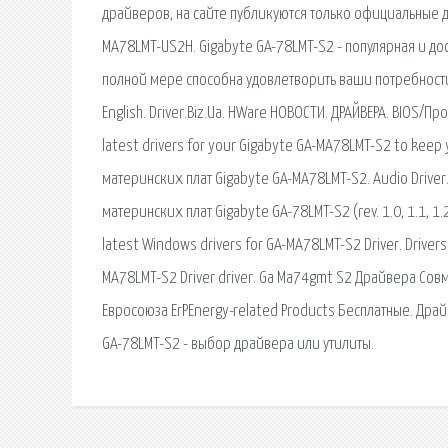
драйверов, на сайте публикуются только официальные 
MA78LMT-US2H. Gigabyte GA-78LMT-S2 - популярная и дос
полной мере способна удовлетворить ваши потребности. 
English. Driver.Biz.Ua. HWare НОВОСТИ. ДРАЙВЕРА. BIOS/
latest drivers for your Gigabyte GA-MA78LMT-S2 to kee
материнских плат Gigabyte GA-MA78LMT-S2. Audio Driver
материнских плат Gigabyte GA-78LMT-S2 (rev. 1.0, 1.1, 1.
latest Windows drivers for GA-MA78LMT-S2 Driver. Drivers
MA78LMT-S2 Driver driver. Ga Ma74gmt S2 Драйвера Сов
Евросоюза ErPEnergy-related Products Бесплатные. Дра
GA-78LMT-S2 - выбор драйвера или утилиты.