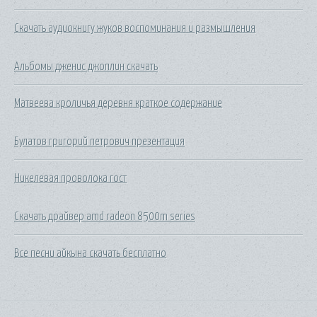
Скачать аудиокнигу жуков воспоминания и размышления
Альбомы дженис джоплин скачать
Матвеева кроличья деревня краткое содержание
Булатов григорий петрович презентация
Никелевая проволока гост
Скачать драйвер amd radeon 8500m series
Все песни айкына скачать бесплатно