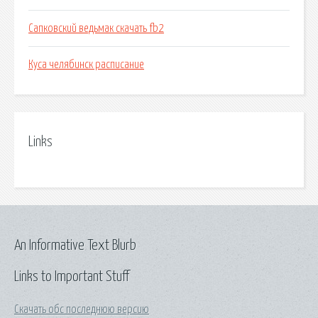
Сапковский ведьмак скачать fb2
Куса челябинск расписание
Links
An Informative Text Blurb
Links to Important Stuff
Скачать обс последнюю версию