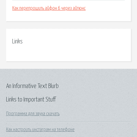
Как перепрошить айфон 6 через айтюнс
Links
An Informative Text Blurb
Links to Important Stuff
Программа для звука скачать
Как настроить инстаграм на телефоне