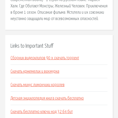
Халк: Где Обитают Монстры; Железный Человек: Приключения
в броне 1 сезон. Описание фильма. Мстители и их союзники
неустанно защищали мир от всевозможных опасностей.
Links to Important Stuff
Сборник видеоклипов 90 х скачать торрент
Скачать кржемелик и вахмурка
Скачать минус лимончики королев
Детская энциклопедия книга скачать бесплатно
Скачать бесплатно ключи нод 32 64 бит