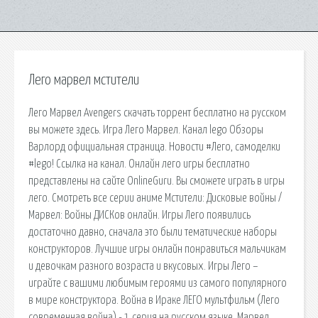
Лего марвел мстители
Лего Марвел Avengers скачать торрент бесплатно на русском
вы можете здесь. Игра Лего Марвел. Канал lego Обзоры
Варлорд официальная страница. Новости #Лего, самоделки
#lego! Ссылка на канал. Онлайн лего игры бесплатно
представлены на сайте OnlineGuru. Вы сможете играть в игры
лего. Смотреть все серии аниме Мстители: Дисковые войны /
Марвел: Войны ДИСКов онлайн. Игры Лего появились
достаточно давно, сначала это были тематические наборы
конструкторов. Лучшие игры онлайн понравиться мальчикам
и девочкам разного возраста и вкусовых. Игры Лего –
играйте с вашими любимым героями из самого популярного
в мире конструктора. Война в Ираке ЛЕГО мультфильм (Лего
современная война) - 1 серия на русском языке. Марвел