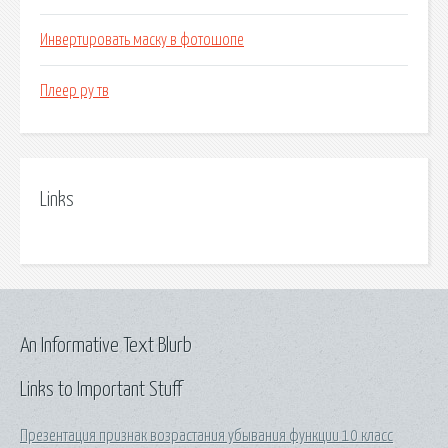
Инвертировать маску в фотошопе
Плеер ру тв
Links
An Informative Text Blurb
Links to Important Stuff
Презентация признак возрастания убывания функции 10 класс