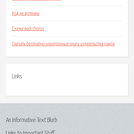
Код на артмани
Схема audi chorus
Скачать бесплатно электронные книги издательства ранок
Links
An Informative Text Blurb
Links to Important Stuff