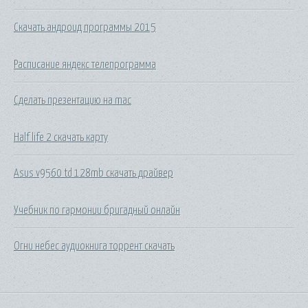
Скачать андроид программы 2015
Расписание яндекс телепрограмма
Сделать презентацию на mac
Half life 2 скачать карту
Asus v9560 td 128mb скачать драйвер
Учебник по гармонии бригадный онлайн
Огни небес аудиокнига торрент скачать