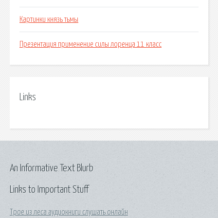
Картинки князь тьмы
Презентация применение силы лоренца 11 класс
Links
An Informative Text Blurb
Links to Important Stuff
Трое из леса аудиокниги слушать онлайн