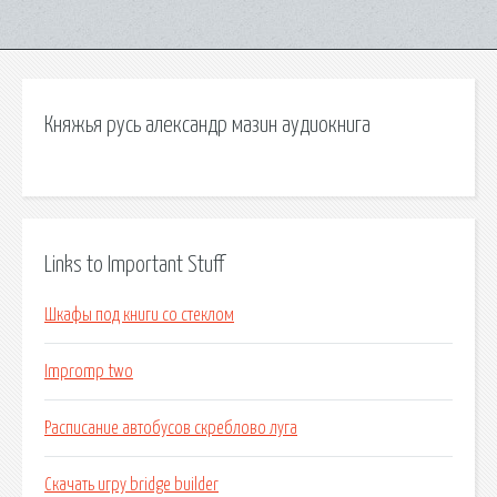
Княжья русь александр мазин аудиокнига
Links to Important Stuff
Шкафы под книги со стеклом
Impromp two
Расписание автобусов скреблово луга
Скачать игру bridge builder