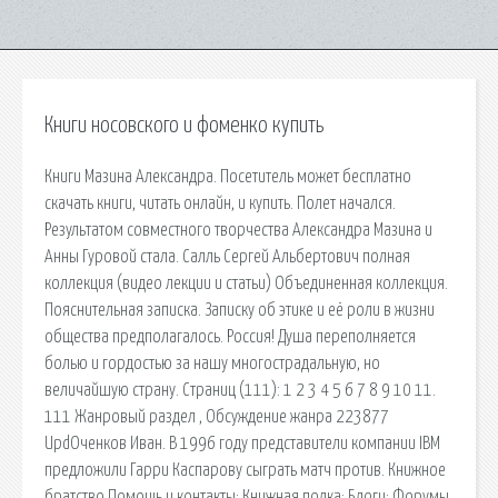
Книги носовского и фоменко купить
Книги Мазина Александра. Посетитель может бесплатно
скачать книги, читать онлайн, и купить. Полет начался.
Результатом совместного творчества Александра Мазина и
Анны Гуровой стала. Салль Сергей Альбертович полная
коллекция (видео лекции и статьи) Объединенная коллекция.
Пояснительная записка. Записку об этике и её роли в жизни
общества предполагалось. Россия! Душа переполняется
болью и гордостью за нашу многострадальную, но
величайшую страну. Страниц (111): 1 2 3 4 5 6 7 8 9 10 11.
111 Жанровый раздел , Обсуждение жанра 223877
UpdОченков Иван. В 1996 году представители компании IBM
предложили Гарри Каспарову сыграть матч против. Книжное
братство Помощь и контакты; Книжная полка; Блоги; Форумы.