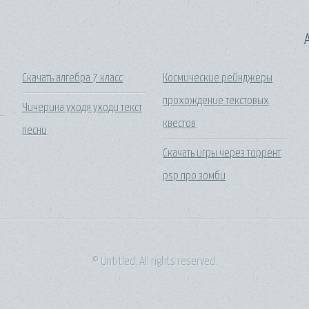
A
Скачать алгебра 7 класс
Космические рейнджеры
прохождение текстовых
Чичерина уходя уходи текст
квестов
песни
Скачать игры через торрент
psp про зомби
© Untitled. All rights reserved.