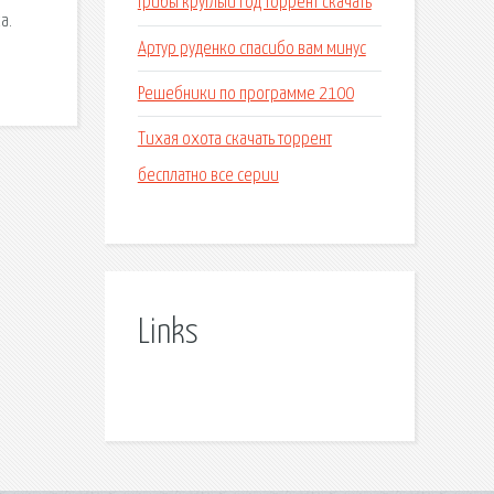
Грибы круглый год торрент скачать
а.
Артур руденко спасибо вам минус
Решебники по программе 2100
Тихая охота скачать торрент
бесплатно все серии
Links