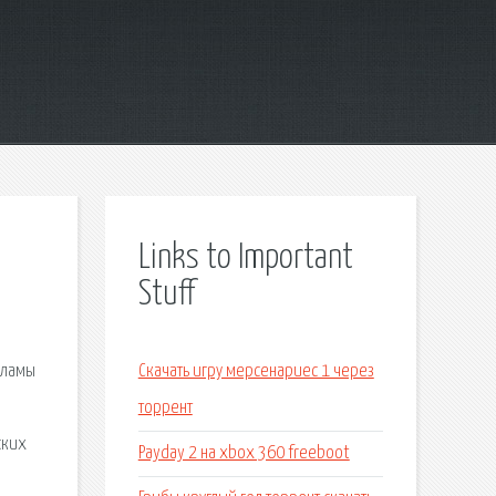
Links to Important
Stuff
кламы
Скачать игру мерсенариес 1 через
торрент
ских
Payday 2 на xbox 360 freeboot