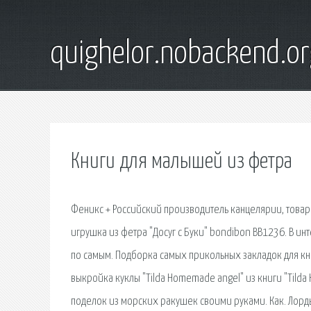
quighelor.nobackend.or
Книги для малышей из фетра
Феникс + Российский производитель канцелярии, товар
игрушка из фетра "Досуг с Буки" bondibon ВВ1236. В и
по самым. Подборка самых прикольных закладок для книг
выкройка куклы "Tilda Homemade angel" из книги "Tild
поделок из морских ракушек своими руками. Как. Лор