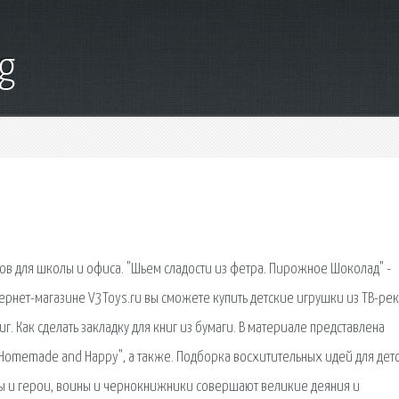
g
ов для школы и офиса. "Шьем сладости из фетра. Пирожное Шоколад" -
нтернет-магазине V3Toys.ru вы сможете купить детские игрушки из ТВ-ре
. Как сделать закладку для книг из бумаги. В материале представлена
a Homemade and Happy", а также. Подборка восхитительных идей для дет
ды и герои, воины и чернокнижники совершают великие деяния и