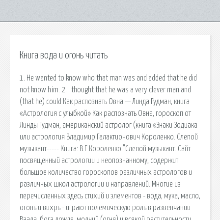
Книга вода и огонь читать
1. He wanted to know who that man was and added that he did
not know him. 2. I thought that he was a very clever man and
(that he) could Как распознать Овна — Линда Гудман, книга
«Астрология с улыбкой» Как распознать Овна, гороскоп от
Линды Гудман, американский астролог (книга «Знаки Зодиака
или астрология Владимир Галактионович Короленко. Слепой
музыкант----- Книга: В.Г.Короленко "Слепой музыкант. Сайт
посвященный астрологии и неопознанному, содержит
большое количество гороскопов различных астрологов и
различных школ астрологии и направлений. Многие из
перечисленных здесь стихий и элементов - вода, мука, масло,
огонь и вихрь - играют полемическую роль в развенчании
Ваала, бога дождя, молний (огня) и всякой растительности.