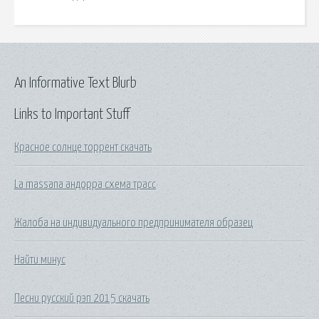
An Informative Text Blurb
Links to Important Stuff
Красное солнце торрент скачать
La massana андорра схема трасс
Жалоба на индивидуального предпринимателя образец
Найти минус
Песни русский рэп 2015 скачать