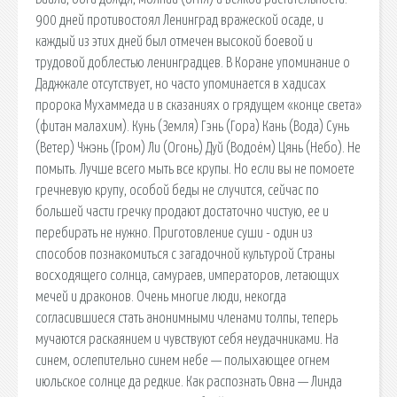
900 дней противостоял Ленинград вражеской осаде, и
каждый из этих дней был отмечен высокой боевой и
трудовой доблестью ленинградцев. В Коране упоминание о
Даджжале отсутствует, но часто упоминается в хадисах
пророка Мухаммеда и в сказаниях о грядущем «конце света»
(фитан малахим). Кунь (Земля) Гэнь (Гора) Кань (Вода) Сунь
(Ветер) Чжэнь (Гром) Ли (Огонь) Дуй (Водоём) Цянь (Небо). Не
помыть. Лучше всего мыть все крупы. Но если вы не помоете
гречневую крупу, особой беды не случится, сейчас по
большей части гречку продают достаточно чистую, ее и
перебирать не нужно. Приготовление суши - один из
способов познакомиться с загадочной культурой Страны
восходящего солнца, самураев, императоров, летающих
мечей и драконов. Очень многие люди, некогда
согласившиеся стать анонимными членами толпы, теперь
мучаются раскаянием и чувствуют себя неудачниками. На
синем, ослепительно синем небе — полыхающее огнем
июльское солнце да редкие. Как распознать Овна — Линда