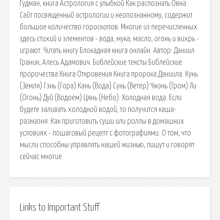
Гудман, книга Астрология с улыбкой Как распознать Овна.
Сайт посвященный астрологии и неопознанному, содержит
большое количество гороскопов. Многие из перечисленных
здесь стихий и элементов - вода, мука, масло, огонь и вихрь -
играют. Читать книгу Блокадная книга онлайн. Автор: Даниил
Гранин, Алесь Адамович. Библейские тексты Библейские
пророчества Книга Откровения Книга пророка Даниила. Кунь
(Земля) Гэнь (Гора) Кань (Вода) Сунь (Ветер) Чжэнь (Гром) Ли
(Огонь) Дуй (Водоём) Цянь (Небо). Холодная вода. Если
будете заливать холодной водой, то получится каша-
размазня. Как приготовить суши или роллы в домашних
условиях - пошаговый рецепт с фотографиями. О том, что
мысли способны управлять нашей жизнью, пишут и говорят
сейчас многие.
Links to Important Stuff