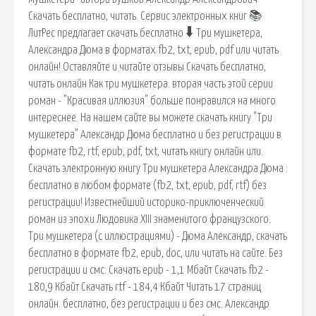
Скачать бесплатно, читать. Сервис электронных книг 📚
ЛитРес предлагает скачать бесплатно 🠳 Три мушкетера,
Александра Дюма в форматах fb2, txt, epub, pdf или читать
онлайн! Оставляйте и читайте отзывы Скачать бесплатно,
читать онлайн Как три мушкетера. вторая часть этой серии
роман - "Красивая иллюзия" больше понравился на много
интереснее. На нашем сайте вы можете скачать книгу "Три
мушкетера" Александр Дюма бесплатно и без регистрации в
формате fb2, rtf, epub, pdf, txt, читать книгу онлайн или.
Скачать электронную книгу Три мушкетера Александра Дюма :
бесплатно в любом формате (fb2, txt, epub, pdf, rtf) без
регистрации! Известнейший историко-приключенческий
роман из эпохи Людовика XIII знаменитого французского.
Три мушкетера (с иллюстрациями) - Дюма Александр, скачать
бесплатно в формате fb2, epub, doc, или читать на сайте. Без
регистрации и смс. Cкачать epub - 1,1 Мбайт Cкачать fb2 -
180,9 Кбайт Cкачать rtf - 184,4 Кбайт Читать 17 страниц
онлайн. бесплатно, без регистрации и без смс. Александр