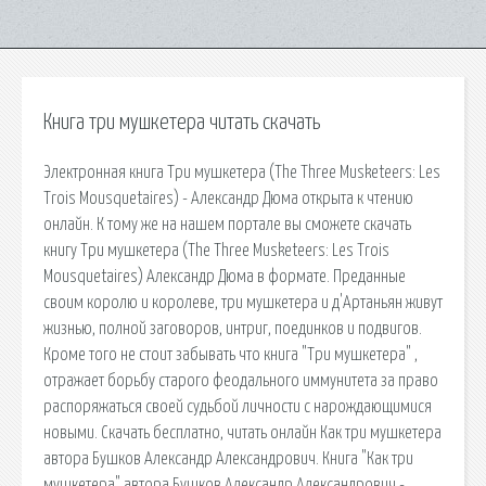
Книга три мушкетера читать скачать
Электронная книга Три мушкетера (The Three Musketeers: Les
Trois Mousquetaires) - Александр Дюма открыта к чтению
онлайн. К тому же на нашем портале вы сможете скачать
книгу Три мушкетера (The Three Musketeers: Les Trois
Mousquetaires) Александр Дюма в формате. Преданные
своим королю и королеве, три мушкетера и д'Артаньян живут
жизнью, полной заговоров, интриг, поединков и подвигов.
Кроме того не стоит забывать что книга "Три мушкетера" ,
отражает борьбу старого феодального иммунитета за право
распоряжаться своей судьбой личности с нарождающимися
новыми. Скачать бесплатно, читать онлайн Как три мушкетера
автора Бушков Александр Александрович. Книга "Как три
мушкетера" автора Бушков Александр Александрович -