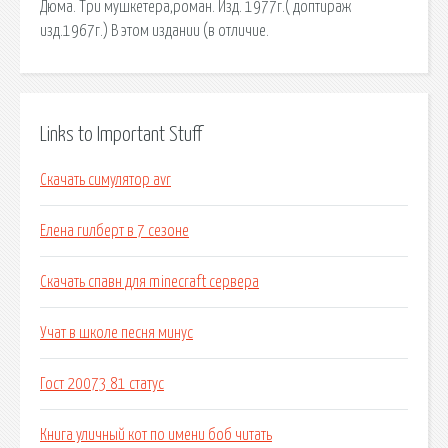
Дюма. Три мушкетера,роман. Изд. 1977г.( доптираж
изд.1967г.) В этом издании (в отличие.
Links to Important Stuff
Скачать симулятор avr
Елена гилберт в 7 сезоне
Скачать спавн для minecraft сервера
Учат в школе песня минус
Гост 20073 81 статус
Книга уличный кот по имени боб читать