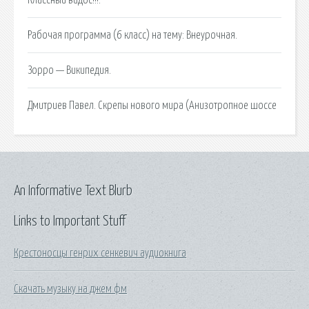
Рабочая программа (6 класс) на тему: Внеурочная.
Зорро — Википедия.
Дмитриев Павел. Скрепы нового мира (Анизотропное шоссе
An Informative Text Blurb
Links to Important Stuff
Крестоносцы генрих сенкевич аудиокнига
Скачать музыку на джем фм