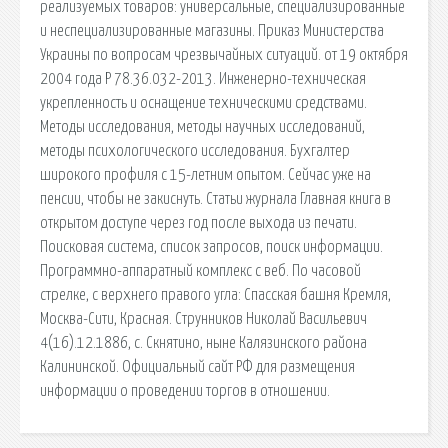
реализуемых товаров: универсальные, специализированные
и неспециализированные магазины. Приказ Министерства
Украины по вопросам чрезвычайных ситуаций. от 19 октября
2004 года Р 78.36.032-2013. Инженерно-техническая
укрепленность и оснащение техническими средствами.
Методы исследования, методы научных исследований,
методы психологического исследования. Бухгалтер
широкого профиля с 15-летним опытом. Сейчас уже на
пенсии, чтобы не закиснуть. Статьи журнала Главная книга в
открытом доступе через год после выхода из печати.
Поисковая сиcтема, список запросов, поиск информации.
Программно-аппаратный комплекс с веб. По часовой
стрелке, с верхнего правого угла: Спасская башня Кремля,
Москва-Сити, Красная. Струнников Николай Васильевич
4(16).12.1886, с. Скнятино, ныне Калязинского района
Калининской. Официальный сайт РФ для размещения
информации о проведении торгов в отношении.