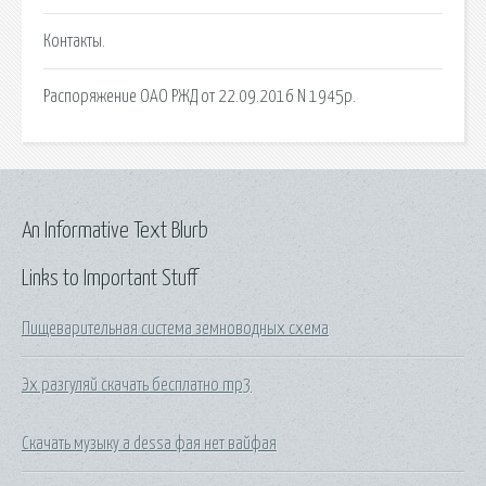
Контакты.
Распоряжение ОАО РЖД от 22.09.2016 N 1945р.
An Informative Text Blurb
Links to Important Stuff
Пищеварительная система земноводных схема
Эх разгуляй скачать бесплатно mp3
Скачать музыку a dessa фая нет вайфая