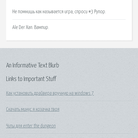
Не помнишь как называется игра, спроси #3 Рупор.
Аlе Dеr Xаn. Вампир.
An Informative Text Blurb
Links to Important Stuff
Как установить драйвера вручную на windows 7
Скачать минус я козачка твоя
Читы для enter the dungeon