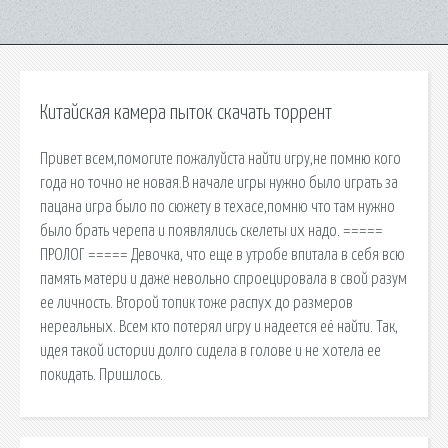
Китайская камера пыток скачать торрент
Привет всем,помогите пожалуйста найти игру,не помню кого
года но точно не новая.В начале игры нужно было играть за
пацана игра было по сюжету в техасе,помню что там нужно
было брать черепа и появлялись скелеты их надо. =====
ПРОЛОГ ===== Девочка, что еще в утробе впитала в себя всю
память матери и даже невольно спроецировала в свой разум
ее личность. Второй топик тоже распух до размеров
нереальных. Всем кто потерял игру и надеется её найти. Так,
идея такой истории долго сидела в голове и не хотела ее
покидать. Пришлось.