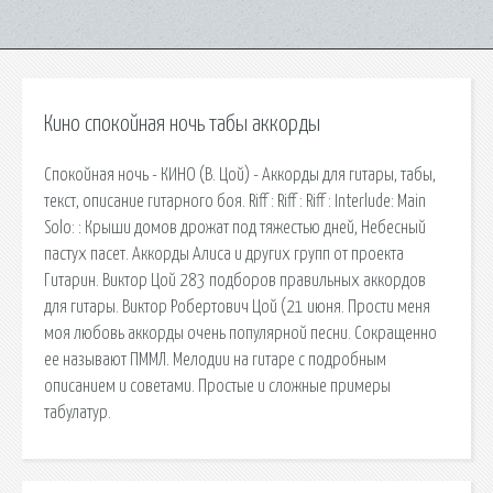
Кино спокойная ночь табы аккорды
Спокойная ночь - КИНО (В. Цой) - Аккорды для гитары, табы,
текст, описание гитарного боя. Riff : Riff : Riff : Interlude: Main
Solo: : Крыши домов дрожат под тяжестью дней, Небесный
пастух пасет. Аккорды Алиса и других групп от проекта
Гитарин. Виктор Цой 283 подборов правильных аккордов
для гитары. Виктор Робертович Цой (21 июня. Прости меня
моя любовь аккорды очень популярной песни. Сокращенно
ее называют ПММЛ. Мелодии на гитаре с подробным
описанием и советами. Простые и сложные примеры
табулатур.