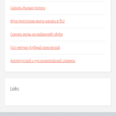
Скачать фильм гротеск
Игра престолов книга скачать в fb2
Скачать моды на майнкрафт alpha
Гост метчик трубный конический
Англорусский и русскоанглийский словарь
Links