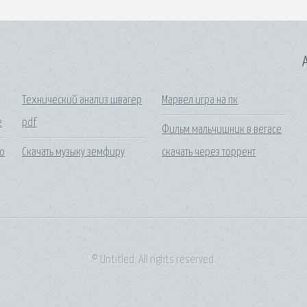
A
Технический анализ швагер
Марвел игра на пк
е
pdf
Фильм мальчишник в вегасе
о
Скачать музыку земфиру
скачать через торрент
© Untitled. All rights reserved.