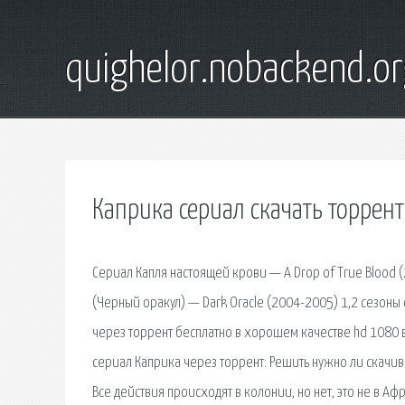
quighelor.nobackend.or
Каприка сериал скачать торрент
Сериал Капля настоящей крови — A Drop of True Blood (
(Черный оракул) — Dark Oracle (2004-2005) 1,2 сезоны 
через торрент бесплатно в хорошем качестве hd 1080 в
сериал Каприка через торрент: Решить нужно ли скачи
Все действия происходят в колонии, но нет, это не в Аф