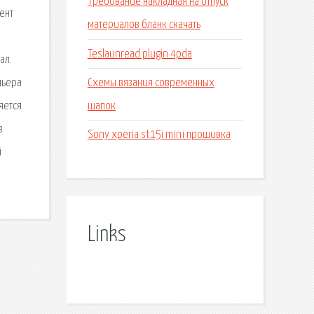
Требование накладная на отпуск
ент
материалов бланк скачать
Teslaunread plugin 4pda
ал.
Схемы вязания современных
мьера
шапок
яется
з
Sony xperia st15i mini прошивка
й
Links