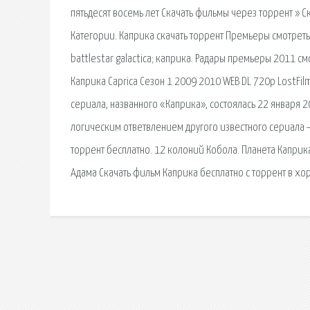
пятьдесят восемь лет Скачать фильмы через торрент » С
Категории. Каприка скачать торрент Премьеры cмотрет
battlestar galactica; каприка. Радары премьеры 2011 c
Каприка Caprica Сезон 1 2009 2010 WEB DL 720p LostFil
сериала, названного «Каприка», состоялась 22 января 2
логическим ответвлением другого известного сериала —
торрент бесплатно. 12 колоний Кобола. Планета Каприк
Адама Скачать фильм Каприка бесплатно c торрент в хо