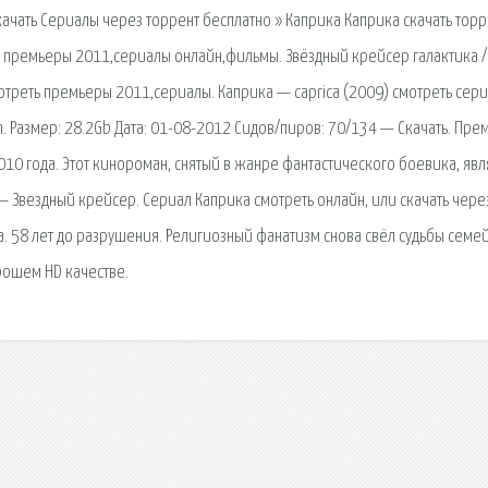
качать Сериалы через торрент бесплатно » Каприка Каприка скачать торр
ь премьеры 2011,сериалы онлайн,фильмы. Звёздный крейсер галактика /
мотреть премьеры 2011,сериалы. Каприка — caprica (2009) смотреть сери
m. Размер: 28.2Gb Дата: 01-08-2012 Сидов/пиров: 70/134 — Скачать. Пре
010 года. Этот кинороман, снятый в жанре фантастического боевика, явл
 Звездный крейсер. Сериал Каприка смотреть онлайн, или скачать чере
а. 58 лет до разрушения. Религиозный фанатизм снова свёл судьбы семе
рошем HD качестве.