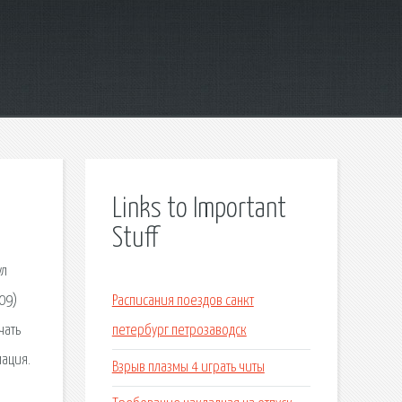
Links to Important
Stuff
ул
09)
Расписания поездов санкт
чать
петербург петрозаводск
мация.
Взрыв плазмы 4 играть читы