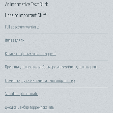
An Informative Text Blurb
Links to Important Stuff
Full spectrum warrior 2
Itunes для пк
Казахские фильм скачать торрент
Презентация про автомобиль про автомобиль для викторины
Скачать карту казахстана на навигатор пионер
Soundmorph cinematic
Джодха и акбар торрент скачать