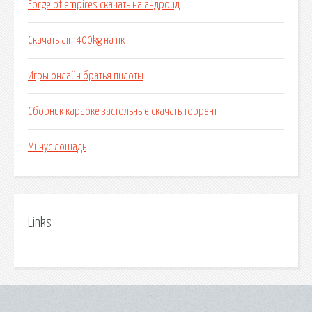
Forge of empires скачать на андроид
Скачать aim400kg на пк
Игры онлайн братья пилоты
Сборник караоке застольные скачать торрент
Минус лошадь
Links