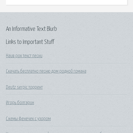
An Informative Text Blurb
Links to Important Stuff
Наив рок текст песни
Скачать бесплатно песню дом родной гомана
Deutz serpic торрент
Игорь болгарин
Схемы фенечек с узором