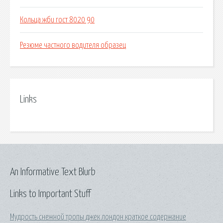
Кольца жби гост 8020 90
Резюме частного водителя образец
Links
An Informative Text Blurb
Links to Important Stuff
Мудрость снежной тропы джек лондон краткое содержание