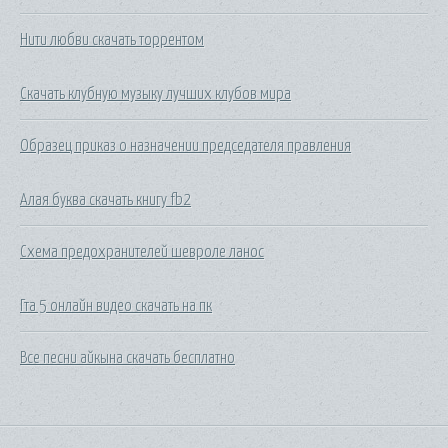
Нити любви скачать торрентом
Скачать клубную музыку лучших клубов мира
Образец приказ о назначении председателя правления
Алая буква скачать книгу fb2
Схема предохранителей шевроле ланос
Гта 5 онлайн видео скачать на пк
Все песни айкына скачать бесплатно