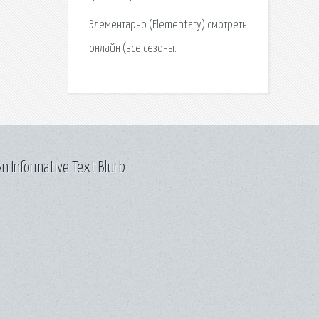
Элементарно (Elementary) смотреть
онлайн (все сезоны.
n Informative Text Blurb