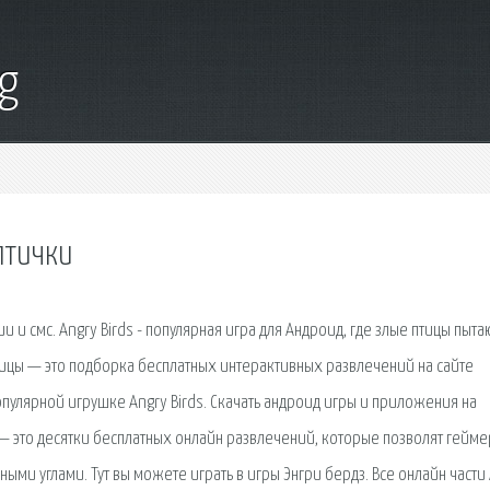
g
птички
и и смс. Angry Birds - популярная игра для Андроид, где злые птицы пыта
птицы — это подборка бесплатных интерактивных развлечений на сайте
пулярной игрушке Angry Birds. Скачать андроид игры и приложения на
 — это десятки бесплатных онлайн развлечений, которые позволят гейм
ными углами. Тут вы можете играть в игры Энгри бердз. Все онлайн части