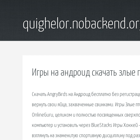
quighelor.nobackend.or
Игры на андроид скачать злые 
Скачать AngryBirds на Андроид бесплатно без регистраци
вернуть свои яйца, захваченные свинками. Игры Злые 
OnlineGuru, целиком и полностью посвященных сверхпо
компьютер и установить через BlueStacks Игры Хоккей
взглянуть на знаменитую спортивную дисциплину под раз