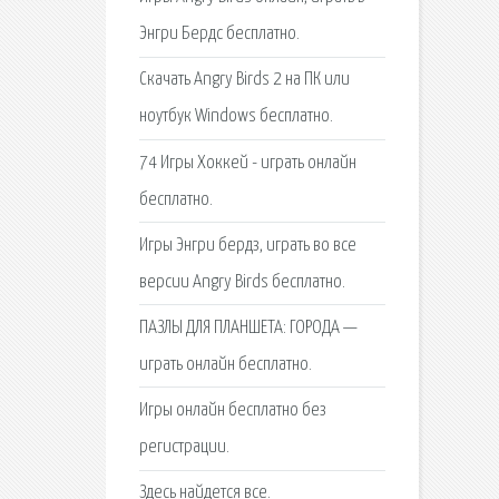
Энгри Бердс бесплатно.
Скачать Angry Birds 2 на ПК или
ноутбук Windows бесплатно.
74 Игры Хоккей - играть онлайн
бесплатно.
Игры Энгри бердз, играть во все
версии Angry Birds бесплатно.
ПАЗЛЫ ДЛЯ ПЛАНШЕТА: ГОРОДА —
играть онлайн бесплатно.
Игры онлайн бесплатно без
регистрации.
Здесь найдется все.