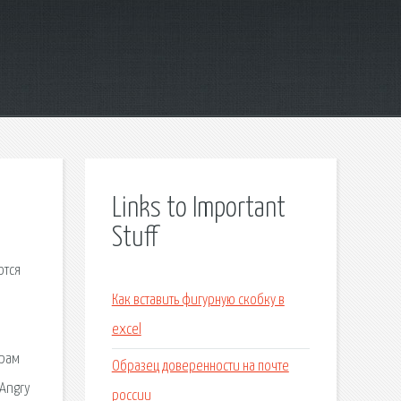
Links to Important
Stuff
ются
Как вставить фигурную скобку в
excel
ерам
Образец доверенности на почте
 Angry
россии