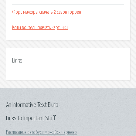
Форс мажоры скачать 2 сезон торрент
Коты воители скачать картинки
Links
An Informative Text Blurb
Links to Important Stuff
Расписание автобуса можайск чернево