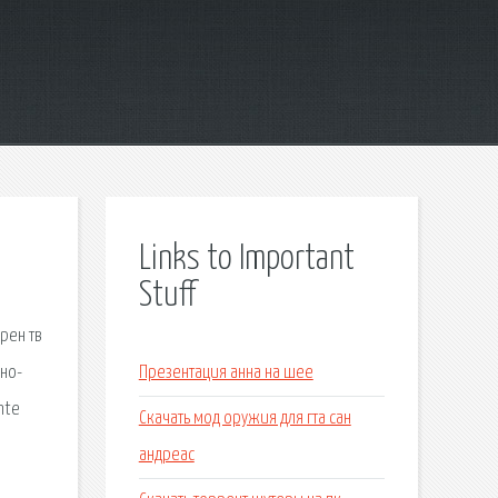
Links to Important
Stuff
рен тв
мно-
Презентация анна на шее
nte
Скачать мод оружия для гта сан
андреас