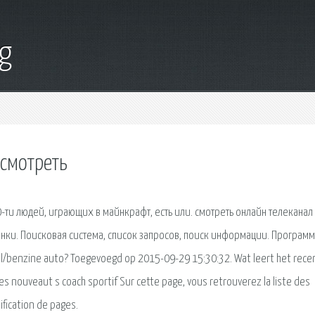
g
 смотреть
10-ти людей, играющих в майнкрафт, есть или. смотреть онлайн телеканал 
инки. Поисковая сиcтема, список запросов, поиск информации. Програм
sel/benzine auto? Toegevoegd op 2015-09-29 15:30:32. Wat leert het rece
 nouveaut s coach sportif Sur cette page, vous retrouverez la liste des
ification de pages.