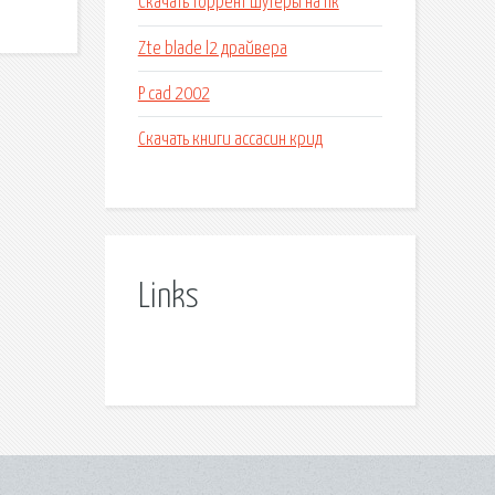
Скачать торрент шутеры на пк
Zte blade l2 драйвера
P cad 2002
Скачать книги ассасин крид
Links