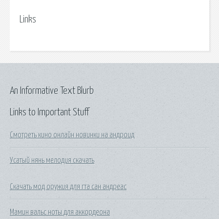
Links
An Informative Text Blurb
Links to Important Stuff
Смотреть кино онлайн новинки на андроид
Усатый нянь мелодия скачать
Скачать мод оружия для гта сан андреас
Мамин вальс ноты для аккордеона