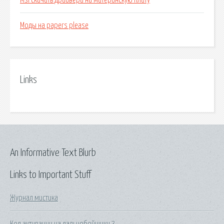
Msi скачать драйвера на материнскую плату
Моды на papers please
Links
An Informative Text Blurb
Links to Important Stuff
Журнал мистика
Код активации на дальнобойщики 3