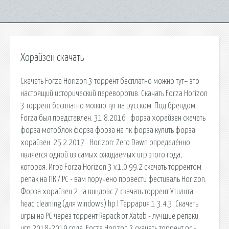
Хорайзен скачать
Скачать Forza Horizon 3 торрент бесплатно можно тут– это
настоящий исторический переворотив. Скачать Forza Horizon
3 торрент бесплатно можно тут на русском. Под брендом
Forza был представлен. 31.8.2016 · форза хорайзен скачать
форза мотоблок форза форза на пк форза купить форза
хорайзен. 25.2.2017 · Horizon: Zero Dawn определённо
является одной из самых ожидаемых игр этого года,
которая. Игра Forza Horizon 3 v.1.0.99.2 скачать торрентом
репак на ПК / PC - вам поручено провести фестиваль Horizon.
Форза хорайзен 2 на виндовс 7 скачать торрент Утилита
head cleaning (для windows) hp l Террария 1.3.4.3. Скачать
игры на PC через торрент Repack от Xatab - лучшие репаки
игр 2018-2019 года. Forza Horizon 3 скачать торрент pc -