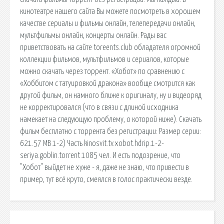
кинотеатре нашего сайта Вы можете посмотреть в хорошем
качестве сериалы и фильмы онлайн, телепередачи онлайн,
мультфильмы онлайн, концерты онлайн. Рады вас
приветствовать на сайте toreents.club обладателя огромной
коллекции фильмов, мультфильмов и сериалов, которые
можно скачать через торрент. «Хобот» по сравнению с
«Хоббитом с татуировкой дракона» вообще смотрится как
другой фильм, он намного ближе к оригиналу, ну и видеоряд
не корректировался (что в связи с длиной исходника
намекает на следующую проблему, о которой ниже). Скачать
фильм бесплатно с торрента без регистрации: Размер серии:
621.57 MB 1-2) Часть kinosvit.tv.xobot.hdrip.1-2-
seriya.goblin.torrent 1085 чел. И есть подозрение, что
"Хобот" выйдет не хуже - я, даже не знаю, что привести в
пример, тут всё круто, смеялся в голос практически везде.