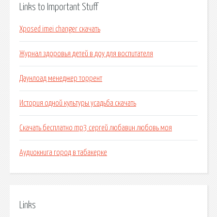
Links to Important Stuff
Xposed imei changer скачать
Журнал здоровья детей в доу для воспитателя
Даунлоад менеджер торрент
История одной культуры усадьба скачать
Скачать бесплатно mp3 сергей любавин любовь моя
Аудиокнига город в табакерке
Links