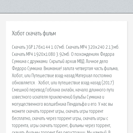
Хобот скачать фильм
Скачать 3GP 176x144 1.07мб. Скачать MP4 320x240 2.13мб.
Скачать MP4 1920x1080 3.92мб. О похождениях Федора
Сумкина с дружками. Скрытый архив МВД. Личное дело
Федоро Сумкина. Внимание! залита четвертая часть фильма,
Хобот, или Путешествие взад-назад Материал постоянно
обновляется. · Хобот, или путешествие взад-назад (2017)
Смешной перевод Гоблина онлайн, начало длинного пути
известного искателя приключений Бульбы Сумкина и
могущественного волшебника Пендальфа и его. У нас вы
можете скачать торрент игры, скачать игры торрент
бесплатно, скачать через торрент игры, скачать игры с
торрента, игры скачать торрент, фильмы через торрент,
скачать фильмы торрент без регистрации. Мы каждый. В