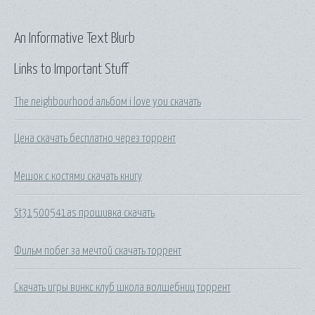
An Informative Text Blurb
Links to Important Stuff
The neighbourhood альбом i love you скачать
Цена скачать бесплатно через торрент
Мешок с костями скачать книгу
St31500541as прошивка скачать
Фильм побег за мечтой скачать торрент
Скачать игры винкс клуб школа волшебниц торрент