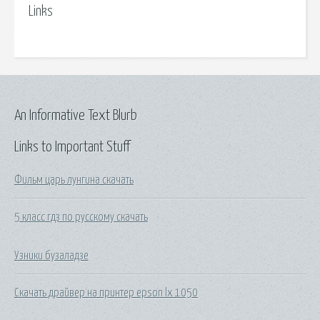
Links
An Informative Text Blurb
Links to Important Stuff
Фильм царь лунгина скачать
5 класс гдз по русскому скачать
Узники бузаладзе
Скачать драйвер на принтер epson lx 1050