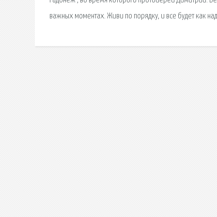
Радонеж , во время которого протоиерей Димитрий. Бер
важных моментах. Живи по порядку, и все будет как над