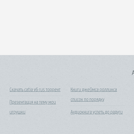
A
Скачать catia v6 rus торрент
Книги джеймса роллинса
список по порядку
Презентация на тему мои
игрушки
Аудиокнига успеть до радуги