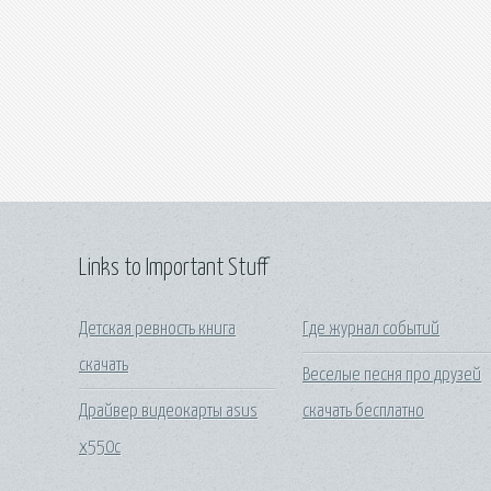
Links to Important Stuff
Детская ревность книга
Где журнал событий
скачать
Веселые песня про друзей
Драйвер видеокарты asus
скачать бесплатно
x550c