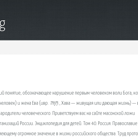
g
гий понятие, обозначающее нарушение первым человеком воли Бога, к
ародители человеческого. Приветствуем вас на сайте масонской ложи
анизаций России. Энциклопедия для детей. Том 40. Россия. Православие
имеющему огромное значение в жизни российского общества. Труд прот