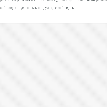
ейшит (первая книга Моисея - Бытие), повествует об очень интересных
о. Порядок-то для пользы придуман, не от безделья.