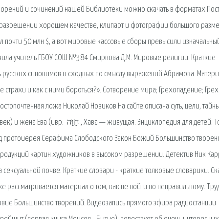
ворений и сочинений нашей Библиотеки можно скачать в форматах Пос
 разрешении хорошем качестве, клипарт и фотографии большого разм
л почти 50 млн $, а вот мировые кассовые сборы превысили изначальны
овила учитель ГБОУ СОШ №384 Смирнова Д.М. Мировые религии. Краткие
рь русских синонимов и сходных по смыслу выражений Абрамова. Матери
 страхи и как с ними бороться?». Сотворение мира; Грехопадение; Грех
остопочтенная ложа Николай Новиков На сайте описана суть, цели, тайны
руд протоиерея Серафима Слободского Закон Божий Большинство творен
епродукций картин художников в высоком разрешении. Детектив Ник Ка
 сексуальной почве. Краткие словари - краткие толковые словарики. Ск
 рассматривается материал о том, как не пойти по неправильному. Тру
вие Большинство творений. Видеозапись прямого эфира радиостанции