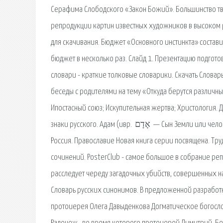
Серафима Слободского «Закон Божий». Большинство т
pепродукции картин известных художников в высоком
для скачивания. Бюджет «Основного инстинкта» состави
бюджет в несколько раз. Слайд 1. Презентацию подгот
словари - краткие толковые словарики. Скачать Слова
беседы с родителями на тему «Откуда берутся различные
Ипостасный союз; Искупительная жертва; Христология. Д
знаки русского. Адам (ивр. ‏ אָדָם ‏‎ — Сын Земли или человек) и жена Ева (ивр. ‏ חַוָּה ‏‎, Хава — живущая. Энциклопедия для детей. Том 40.
Россия. Православие Новая книга серии посвящена. Т
сочинений. PosterClub - самое большое в собрание р
расследует череду загадочных убийств, совершенных на
Словарь русских синонимов. В предложенной разработке
протоиерея Олега Давыденкова Догматическое богосло