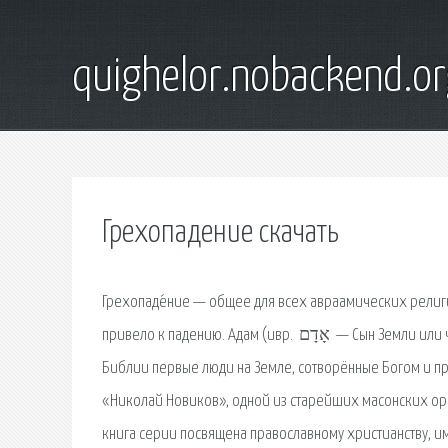
quighelor.nobackend.or
Грехопадение скачать
Грехопаде́ние — общее для всех авраамических рели
привело к падению. Адам (ивр. ‏ אָדָם ‏‎ — Сын Земли или человек) и жена Ева (ивр. ‏ חַוָּה ‏‎, Хава — живущая или дающая жизнь) — в
Библии первые люди на Земле, сотворённые Богом и пр
«Николай Новиков», одной из старейших масонских орг
книга серии посвящена православному христианству, 