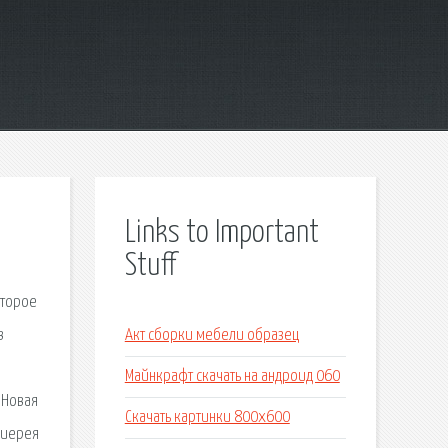
Links to Important
Stuff
оторое
Акт сборки мебели образец
Майнкрафт скачать на андроид 060
 Новая
Скачать картинки 800x600
оиерея