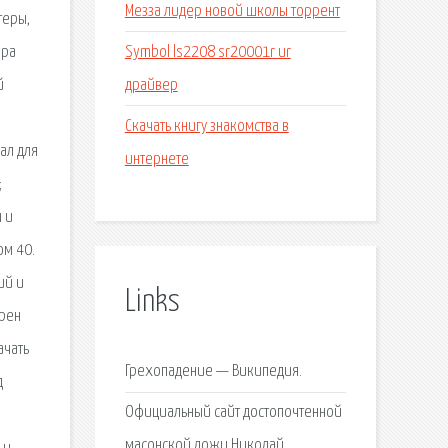
Мезза лидер новой школы торрент
теры,
Symbol ls2208 sr20001r ur
ера
драйвер
й
Скачать книгу знакомства в
ал для
интернете
;
 и
ий и
Links
ррен
ачать
Грехопадение — Википедия.
д
Официальный сайт достопочтенной
масонской ложи Николай.