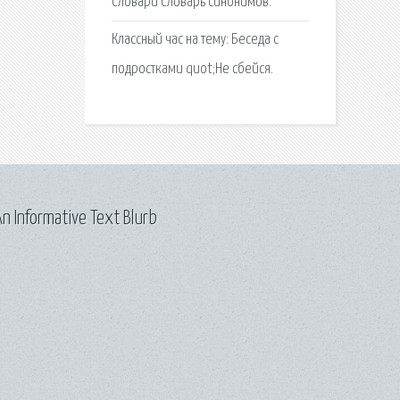
Словари Словарь синонимов.
Классный час на тему: Беседа с
подростками quot;Не сбейся.
n Informative Text Blurb