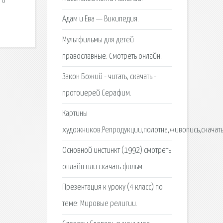
 и
Адам и Ева — Википедия.
Мультфильмы для детей
православные. Смотреть онлайн.
Закон Божий - читать, скачать -
протоиерей Серафим.
Картины
художников.Репродукции,полотна,живопись,скачать
Основной инстинкт (1992) смотреть
онлайн или скачать фильм.
Презентация к уроку (4 класс) по
теме: Мировые религии.