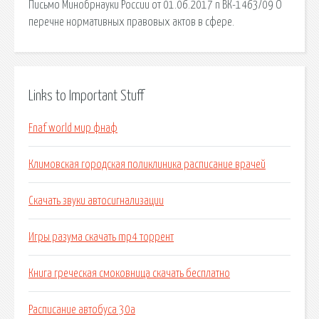
Письмо Минобрнауки России от 01.06.2017 n ВК-1463/09 О
перечне нормативных правовых актов в сфере.
Links to Important Stuff
Fnaf world мир фнаф
Климовская городская поликлиника расписание врачей
Скачать звуки автосигнализации
Игры разума скачать mp4 торрент
Книга греческая смоковница скачать бесплатно
Расписание автобуса 30а