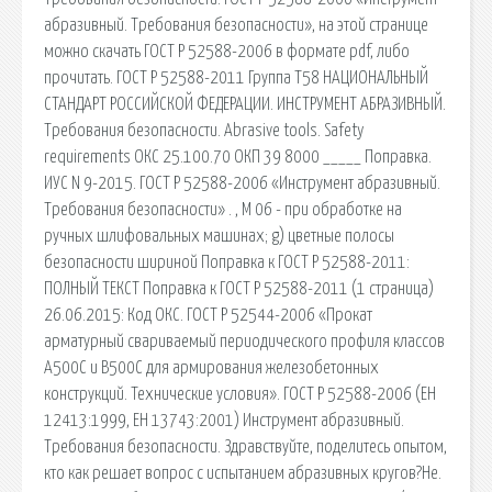
абразивный. Требования безопасности», на этой странице
можно скачать ГОСТ Р 52588-2006 в формате pdf, либо
прочитать. ГОСТ Р 52588-2011 Группа Т58 НАЦИОНАЛЬНЫЙ
СТАНДАРТ РОССИЙСКОЙ ФЕДЕРАЦИИ. ИНСТРУМЕНТ АБРАЗИВНЫЙ.
Требования безопасности. Abrasive tools. Safety
requirements ОКС 25.100.70 ОКП 39 8000 _____ Поправка.
ИУС N 9-2015. ГОСТ Р 52588-2006 «Инструмент абразивный.
Требования безопасности» . , М 06 - при обработке на
ручных шлифовальных машинах; g) цветные полосы
безопасности шириной Поправка к ГОСТ Р 52588-2011:
ПОЛНЫЙ ТЕКСТ Поправка к ГОСТ Р 52588-2011 (1 страница)
26.06.2015: Код ОКС. ГОСТ Р 52544-2006 «Прокат
арматурный свариваемый периодического профиля классов
А500С и В500С для армирования железобетонных
конструкций. Технические условия». ГОСТ Р 52588-2006 (ЕН
12413:1999, ЕН 13743:2001) Инструмент абразивный.
Требования безопасности. Здравствуйте, поделитесь опытом,
кто как решает вопрос с испытанием абразивных кругов?Не.