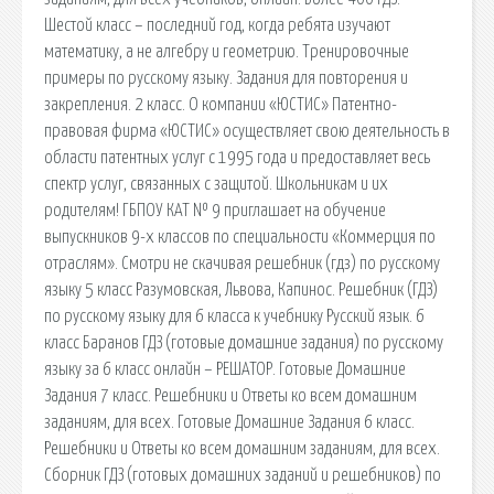
Шестой класс – последний год, когда ребята изучают
математику, а не алгебру и геометрию. Тренировочные
примеры по русскому языку. Задания для повторения и
закрепления. 2 класс. О компании «ЮСТИС» Патентно-
правовая фирма «ЮСТИС» осуществляет свою деятельность в
области патентных услуг с 1995 года и предоставляет весь
спектр услуг, связанных с защитой. Школьникам и их
родителям! ГБПОУ КАТ № 9 приглашает на обучение
выпускников 9-х классов по специальности «Коммерция по
отраслям». Смотри не скачивая решебник (гдз) по русскому
языку 5 класс Разумовская, Львова, Капинос. Решебник (ГДЗ)
по русскому языку для 6 класса к учебнику Русский язык. 6
класс Баранов ГДЗ (готовые домашние задания) по русскому
языку за 6 класс онлайн – РЕШАТОР. Готовые Домашние
Задания 7 класс. Решебники и Ответы ко всем домашним
заданиям, для всех. Готовые Домашние Задания 6 класс.
Решебники и Ответы ко всем домашним заданиям, для всех.
Сборник ГДЗ (готовых домашних заданий и решебников) по