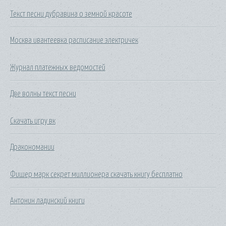
Текст песни дубравина о земной красоте
Москва ивантеевка расписание электричек
Журнал платежных ведомостей
Две волны текст песни
Скачать игру вк
Дракономании
Фишер марк секрет миллионера скачать книгу бесплатно
Антонин ладинский книги