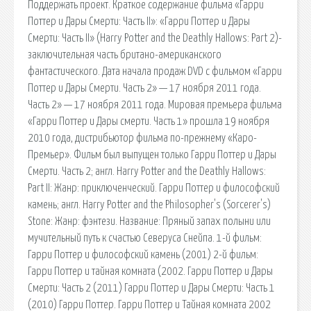
Поддержать проект. Краткое содержание фильма «Гарри
Поттер и Дары Смерти: Часть II»: «Гарри Поттер и Дары
Смерти: Часть II» (Harry Potter and the Deathly Hallows: Part 2)-
заключительная часть британо-американского
фантастического. Дата начала продаж DVD c фильмом «Гарри
Поттер и Дары Смерти. Часть 2» — 17 ноября 2011 года.
Часть 2» — 17 ноября 2011 года. Мировая премьера фильма
«Гарри Поттер и Дары смерти. Часть 1» прошла 19 ноября
2010 года, дистрибьютор фильма по-прежнему «Каро-
Премьер». Фильм был выпущен только Гарри Поттер и Дары
Смерти. Часть 2; англ. Harry Potter and the Deathly Hallows:
Part II: Жанр: приключенческий. Гарри Поттер и философский
камень; англ. Harry Potter and the Philosopher's (Sorcerer's)
Stone: Жанр: фэнтези. Название: Пряный запах полыни или
мучительный путь к счастью Северуса Снейпа. 1-й фильм:
Гарри Поттер и философский камень (2001) 2-й фильм:
Гарри Поттер и тайная комната (2002. Гарри Поттер и Дары
Смерти: Часть 2 (2011) Гарри Поттер и Дары Смерти: Часть 1
(2010) Гарри Поттер. Гарри Поттер и Тайная комната 2002