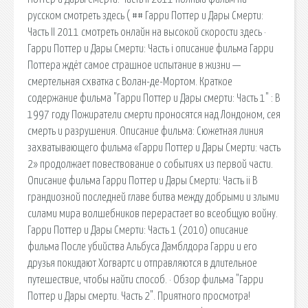
русском смотреть здесь ( ## Гарри Поттер и Дары Смерти:
Часть II 2011 смотреть онлайн на высокой скорости здесь ·
Гарри Поттер и Дары Смерти: Часть i описание фильма Гарри
Поттера ждёт самое страшное испытание в жизни —
смертельная схватка с Волан-де-Мортом. Краткое
содержание фильма "Гарри Поттер и Дары смерти: Часть 1" : В
1997 году Пожиратели смерти проносятся над Лондоном, сея
смерть и разрушения. Описание фильма: Сюжетная линия
захватывающего фильма «Гарри Поттер и Дары Смерти: часть
2» продолжает повествование о событиях из первой части.
Описание фильма Гарри Поттер и Дары Смерти: Часть ii В
грандиозной последней главе битва между добрыми и злыми
силами мира волшебников перерастает во всеобщую войну.
Гарри Поттер и Дары Смерти: Часть 1 (2010) описание
фильма После убийства Альбуса Дамблдора Гарри и его
друзья покидают Хогвартс и отправляются в длительное
путешествие, чтобы найти способ. · Обзор фильма "Гарри
Поттер и Дары смерти. Часть 2". Приятного просмотра!