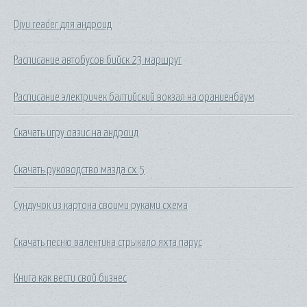
Djvu reader для андроид
Расписание автобусов бийск 23 маршрут
Расписание электричек балтийский вокзал на ораниенбаум
Скачать игру оазис на андроид
Скачать руководство мазда сх 5
Сундучок из картона своими руками схема
Скачать песню валентина стрыкало яхта парус
Книга как вести свой бизнес