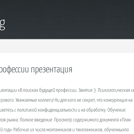
g
рофессии презентация
ориентации «В поисках будущей профессии. Занятие 3. Психологическая и
вого. Уважаемые коллеги! Ни для кого не секрет, что конкуренция на
ашаетесь с политикой конфиденциальности и на обработку. Обучение
лов рынка. Полное введение. Просмотр содержимого документа «План
й год». Рабочие из числа монтажников и такелажников, обу­ченныхпо