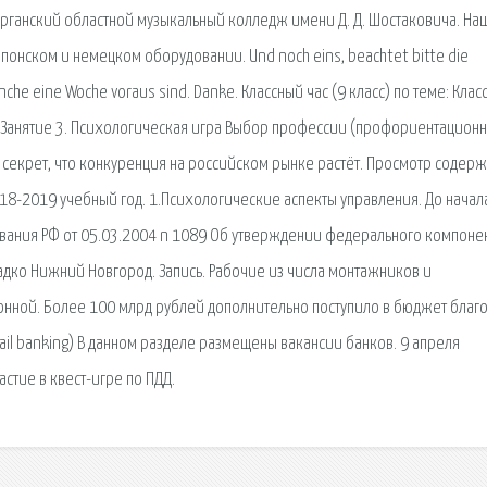
рганский областной музыкальный колледж имени Д. Д. Шостаковича. На
онском и немецком оборудовании. Und noch eins, beachtet bitte die
nche eine Woche voraus sind. Danke. Классный час (9 класс) по теме: Клас
 Занятие 3. Психологическая игра Выбор профессии (профориентацион
е секрет, что конкуренция на российском рынке растёт. Просмотр содер
018-2019 учебный год. 1.Психологические аспекты управления. До начала
вания РФ от 05.03.2004 n 1089 Об утверждении федерального компонен
адко Нижний Новгород. Запись. Рабочие из числа монтажников и
нной. Более 100 млрд рублей дополнительно поступило в бюджет благ
il banking) В данном разделе размещены вакансии банков. 9 апреля
стие в квест-игре по ПДД.