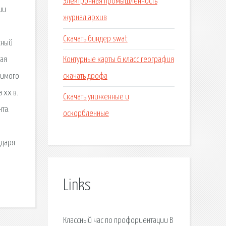
Электронная промышленность
ши
журнал архив
Скачать биндер swat
сный
Контурные карты 6 класс география
ная
скачать дрофа
жимого
 xx в.
Скачать униженные и
та.
оскорбленные
одаря
Links
Классный час по профориентации В