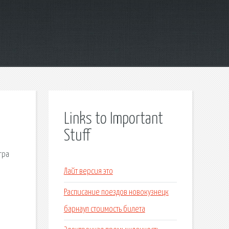
Links to Important
Stuff
гра
Лайт версия это
Расписание поездов новокузнецк
барнаул стоимость билета