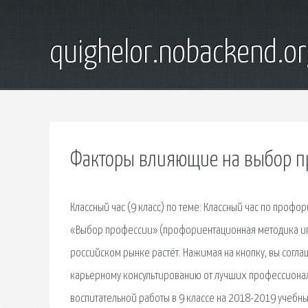
quighelor.nobackend.or
Факторы влияющие на выбор п
Классный час (9 класс) по теме: Классный час по проф
«Выбор профессии» (профориентационная методика игро
российском рынке растёт. Нажимая на кнопку, вы согл
карьерному консультированию от лучших профессиона
воспитательной работы в 9 классе на 2018-2019 учебны