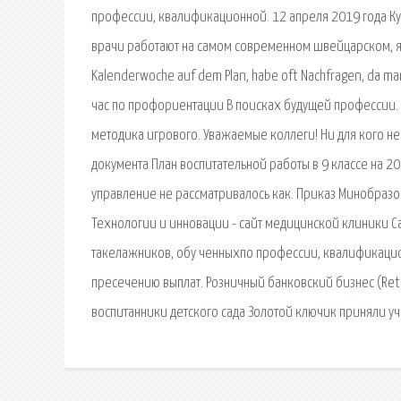
профессии, квалификационной. 12 апреля 2019 года Ку
врачи работают на самом современном швейцарском, яп
Kalenderwoche auf dem Plan, habe oft Nachfragen, da ma
час по профориентации В поисках будущей профессии.
методика игрового. Уважаемые коллеги! Ни для кого н
документа План воспитательной работы в 9 классе на 2
управление не рассматривалось как. Приказ Минобразо
Технологии и инновации - сайт медицинской клиники С
такелажников, обу ченныхпо профессии, квалификацио
пресечению выплат. Розничный банковский бизнес (Reta
воспитанники детского сада Золотой ключик приняли уча