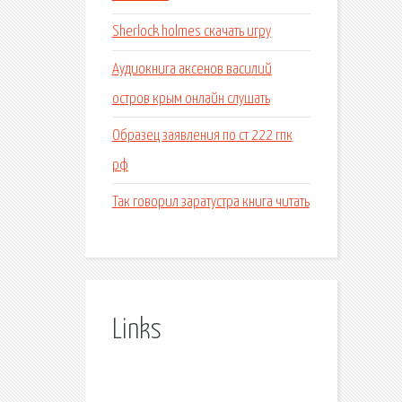
Sherlock holmes скачать игру
Аудиокнига аксенов василий
остров крым онлайн слушать
Образец заявления по ст 222 гпк
рф
Так говорил заратустра книга читать
Links