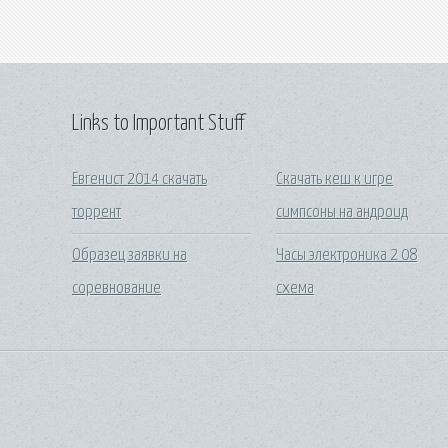
Links to Important Stuff
Евгенист 2014 скачать
Скачать кеш к игре
торрент
симпсоны на андроид
Образец заявки на
Часы электроника 2 08
соревнование
схема