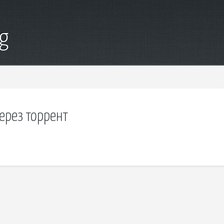
g
через торрент