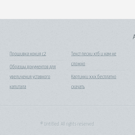
A
Прошивка нокия с2
Текст песни хтб и нам не
сложно
Образцы документов для
увеличения уставного
Картинки ххх бесплатно
капитала
скачать
© Untitled. All rights reserved.