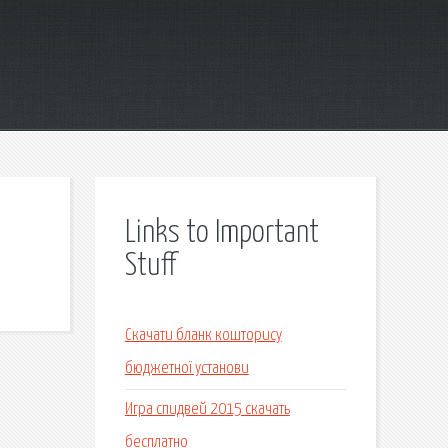
Links to Important
Stuff
Скачати бланк кошторису
бюджетної установи
Игра спидвей 2015 скачать
бесплатно