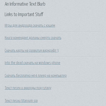
An Informative Text Blurb
Links to Important Stuff
Игры для андроида скачать с кэшем
Книга комендант долины смерти скачать
Скачать карты на развития варкрафт 3
Into the dead скачать на windows phone
Скачать бесплатно мп4 плеер на компьютер
Текст песен и аккорды под гитару
Текст песни titanium sia