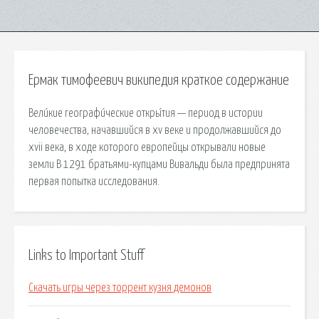
Ермак тимофеевич википедия краткое содержание
Вели́кие географи́ческие откры́тия — период в истории
человечества, начавшийся в xv веке и продолжавшийся до
xvii века, в ходе которого европейцы открывали новые
земли В 1291 братьями-купцами Вивальди была предпринята
первая попытка исследования.
Links to Important Stuff
Скачать игры через торрент кузня демонов