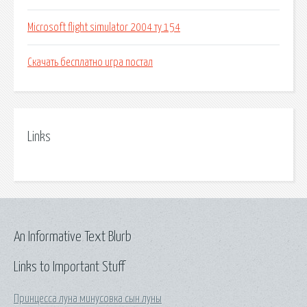
Microsoft flight simulator 2004 ту 154
Скачать бесплатно игра постал
Links
An Informative Text Blurb
Links to Important Stuff
Принцесса луна минусовка сын луны