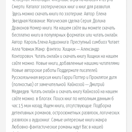
Смерти. Каталог эзотерических книг и книг для развития.
Здесь можно скачать книги по эзотерике. Автор: Елена
Звездная Название: Магическая сделка Серия: Долина
Драконов Номер книги. На нашем сайте вы можете скачать
бесплатно книги в популярных форматах или читать онлайн.
Автор: Кароль Елена Аудиокнига: Преступный симбиоз Читает:
Алла Човжик Жанр: фэнтези. Хищник — Александр
Конторович. Читать онлайн и скачать книгу Хищник на нашем
сайте можно. Новые книги, добавленные нашими читателями
Новые авторские работы Поддержите писателей.
Русскоязычная версия книги Гарри Поттер и Проклятое дитя
(полностью) от замечательной. Кайнозой — Дмитрий
Медведев. Читать онлайн и скачать книгу Кайнозой на нашем
сайте можно. в блогах: Поиск книг по неполным данным 6
час 15 мин назад; Ищем книги, отсутствующие. Подборка
детективных романов, остросюжетных развязок, логических
развязок и аудиокниг. Самые интересные книги жанра
Любовно-фантастические романы ждут Вас в нашей