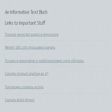
An Informative Text Blurb
Links to Important Stuff
Плохое качество видео в перископе
Wexler tab 10is прошивка скачать
Письмо в налоговую о разблокировке счета образец
Скачать полный альбом ак 47
Паронимы словарь читать
Скачать файл фрапс