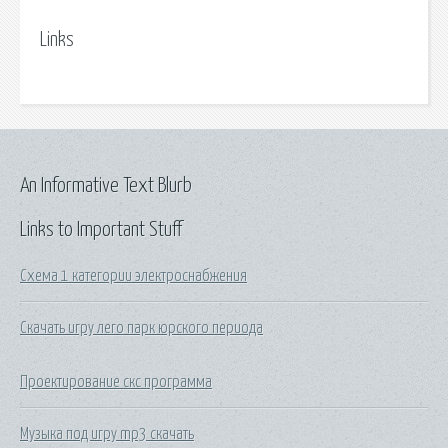
Links
An Informative Text Blurb
Links to Important Stuff
Схема 1 категории электроснабжения
Скачать игру лего парк юрского периода
Проектирование скс программа
Музыка под игру mp3 скачать