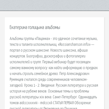
Екатерина голицына альбомы
Альбомы группы «Пацанка» - это удачное сочетание музыки,
текста и таланта исполнительниц. «Russianshanson.info» —
портал о русском шансоне. Новости шансона, афиша
концертов. Биографии, дискографии и фотогалереи
исполнителей и групп. Первый вебинар будет посвящен
самому важному вопросу: как найти информацию о предках
и начать строить семейное древо. Петр Александрович
Румянцев считался среди современников человеком-
загадкой. Уроки 1- 2. Введение. Русская литература и русская
история на рубеже веков. Основные темы и проблемы
русской литературы xix века. Санкт-Петербург. Одиннадцать
томов aidcccxxxviii - mdcccxli СТАТЬЯ ПЕРВАЯ Обозрение
русской литературы от Державина до Пушкина.