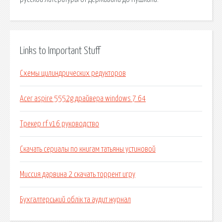
Links to Important Stuff
Схемы цилиндрических редукторов
Acer aspire 5552g драйвера windows 7 64
Трекер rf v16 руководство
Скачать сериалы по книгам татьяны устиновой
Миссия дарвина 2 скачать торрент игру
Бухгалтерський облік та аудит журнал