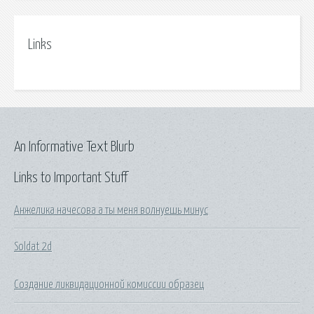
Links
An Informative Text Blurb
Links to Important Stuff
Анжелика начесова а ты меня волнуешь минус
Soldat 2d
Создание ликвидационной комиссии образец