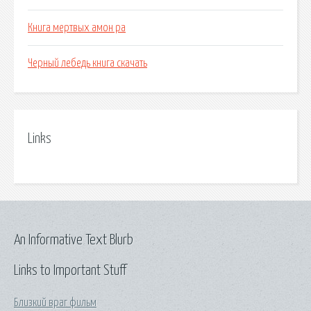
Книга мертвых амон ра
Черный лебедь книга скачать
Links
An Informative Text Blurb
Links to Important Stuff
Близкий враг фильм