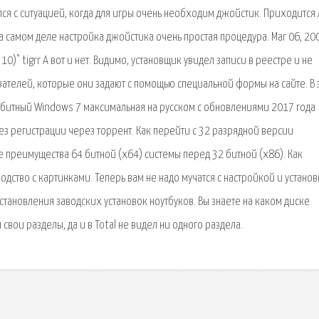
лся с ситуацией, когда для игры очень необходим джойстик. Приходится
а самом деле настройка джойстика очень простая процедура. Mar 06, 200
0)" tigrr А вот и нет. Видимо, установщик увидел записи в реестре и не
вателей, которые они задают с помощью специальной формы на сайте. В 
4 битный Windows 7 максимальная на русском с обновлениями 2017 года
ез регистрации через торрент. Как перейти с 32 разрядной версии
 преимущества 64 битной (х64) системы перед 32 битной (х86). Как
дство с картинками. Теперь вам не надо мучатся с настройкой и установ
сстановления заводских установок ноутбуков. Вы знаете на каком диске
свои разделы, да и в Total не видел ни одного раздела.