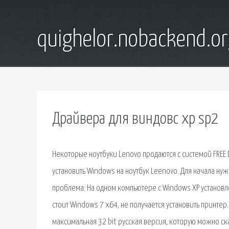
quighelor.nobackend.or
Драйвера для виндовс хр sp2
Некоторые ноутбуки Lenovo продаются с системой FREE D
установить Windows на ноутбук Leenovo. Для начала нуж
проблема: На одном компьютере с Windows XP установле
стоит Windows 7 x64, не получается установить принтер
максимальная 32 bit русская версия, которую можно ск