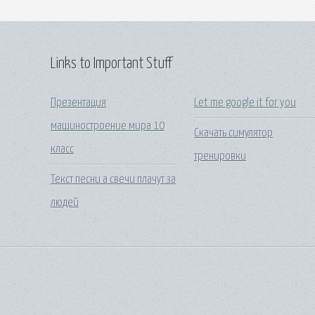
Links to Important Stuff
Презентация
Let me google it for you
машиностроение мира 10
Скачать симулятор
класс
тренировки
Текст песни а свечи плачут за
людей