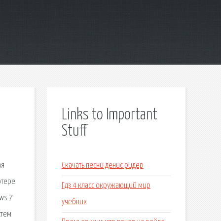
Links to Important
Stuff
ая
Скачать песни денис ридер
ютере
Гдз 4 класс окружающий мир
ows 7
учебник
стем