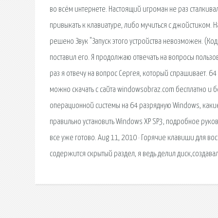
во всём интернете. Настоящий игроман не раз сталкива
привыкать к клавиатуре, либо мучиться с джойстиком. Н
решено Звук "Запуск этого устройства невозможен. (Код 1
поставил его. Я продолжаю отвечать на вопросы пользо
раз я отвечу на вопрос Сергея, который спрашивает. 6
можно скачать с сайта windowsobraz.com бесплатно и б
операционной системы на 64 разрядную Windows, какие
правильно установить Windows XP SP3, подробное руково
все уже готово. Aug 11, 2010 · Горячие клавиши для во
содержится скрытый раздел, я ведь делил диск,создавал 