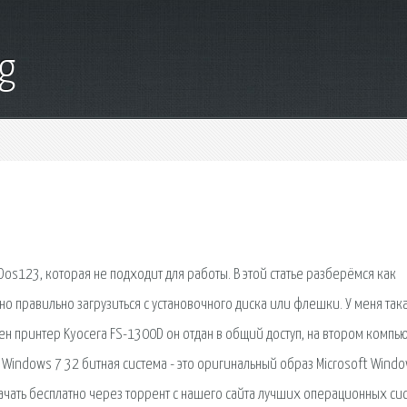
g
os123, которая не подходит для работы. В этой статье разберёмся как
но правильно загрузиться с установочного диска или флешки. У меня так
н принтер Kyocera FS-1300D он отдан в общий доступ, на втором компь
. Windows 7 32 битная система - это оригинальный образ Microsoft Wind
ачать бесплатно через торрент с нашего сайта лучших операционных си