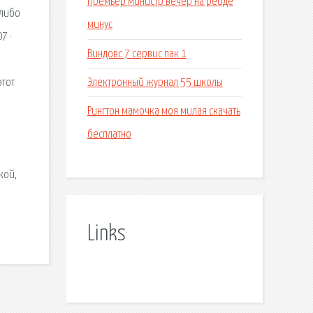
Премьер министр вечер на рейде
 либо
минус
7 ·
Виндовс 7 сервис пак 1
Электронный журнал 55 школы
этот
Рингтон мамочка моя милая скачать
бесплатно
кой,
Links