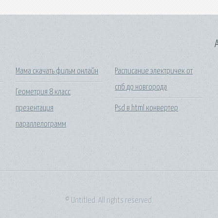
A
Мама скачать фильм онлайн
Расписание электричек от
спб до новгорода
Геометрия 8 класс
презентация
Psd в html конвертер
параллелограмм
© Untitled. All rights reserved.