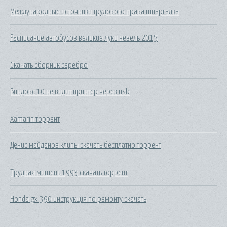
Международные источники трудового права шпаргалка
Расписание автобусов великие луки невель 2015
Скачать сборник серебро
Виндовс 10 не видит принтер через usb
Xamarin торрент
Денис майданов клипы скачать бесплатно торрент
Трудная мишень 1993 скачать торрент
Honda gx 390 инструкция по ремонту скачать