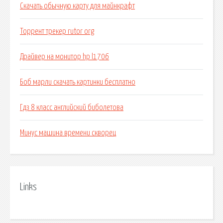
Скачать обычную карту для майнкрафт
Торрент трекер rutor org
Драйвер на монитор hp l1706
Боб марли скачать картинки бесплатно
Гдз 8 класс английский биболетова
Минус машина времени скворец
Links