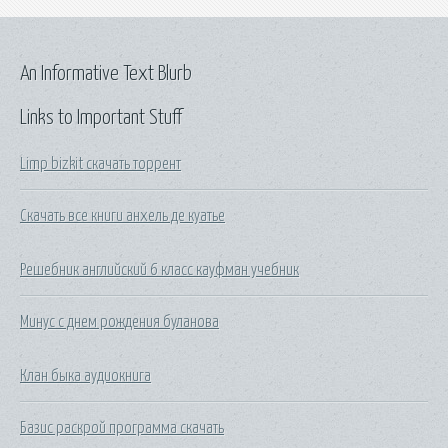
An Informative Text Blurb
Links to Important Stuff
Limp bizkit скачать торрент
Скачать все книги анхель де куатье
Решебник английский 6 класс кауфман учебник
Минус с днем рождения буланова
Клан быка аудиокнига
Базис раскрой программа скачать