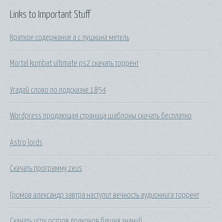
Links to Important Stuff
Краткое содержание а с пушкина метель
Mortal kombat ultimate ps2 скачать торрент
Угадай слово по подсказке 1854
Wordpress продающая страница шаблоны скачать бесплатно
Astro lords
Скачать программу zeus
Громов александр завтра наступит вечность аудиокнига торрент
Скачать игру остров драконов башня знаний