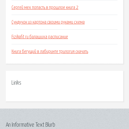
Сергей мех попасть в прошлое книга 2
Сундучок из картона своими руками схема
Fizikafit ru балашиха расписание
Книга бегущий в лабиринте трилогия скачать
Links
An Informative Text Blurb