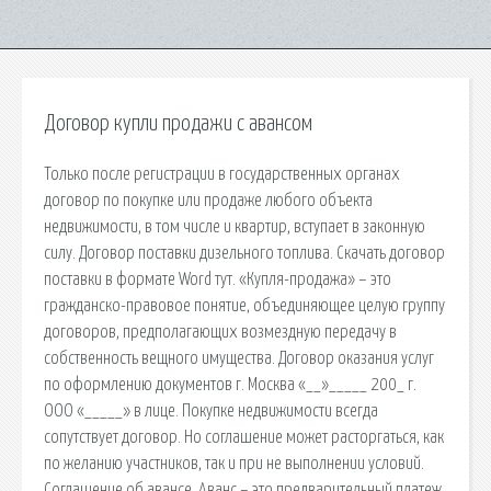
Договор купли продажи с авансом
Только после регистрации в государственных органах
договор по покупке или продаже любого объекта
недвижимости, в том числе и квартир, вступает в законную
силу. Договор поставки дизельного топлива. Скачать договор
поставки в формате Word тут. «Купля-продажа» – это
гражданско-правовое понятие, объединяющее целую группу
договоров, предполагающих возмездную передачу в
собственность вещного имущества. Договор оказания услуг
по оформлению документов г. Москва «__»_____ 200_ г.
ООО «_____» в лице. Покупке недвижимости всегда
сопутствует договор. Но соглашение может расторгаться, как
по желанию участников, так и при не выполнении условий.
Соглашение об авансе. Аванс – это предварительный платеж