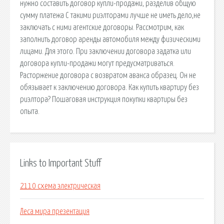
нужно составить договор купли-продажи, разделив общую
сумму платежа С такими риэлторами лучше не иметь дело,не
заключать с ними агентские договоры. Рассмотрим, как
заполнить договор аренды автомобиля между физическими
лицами. Для этого. При заключении договора задатка или
договора купли-продажи могут предусматриваться.
Расторжение договора с возвратом аванса образец. Он не
обязывает к заключению договора. Как купить квартиру без
риэлтора? Пошаговая инструкция покупки квартиры без
опыта.
Links to Important Stuff
2110 схема электрическая
Леса мира презентация