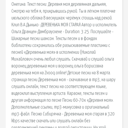
Онегина. Текст песни: Деревня моя деревянная дальняя,
Смотрю на тебя я, прикрывшись рукой. Ты в лёгком платочке
июльского облака В веснушках черёмух стоишь над рекой.
Клип В.А.Дынько -ДЕРЕВЕНЬКА МОЯ СТАРАЯ Автор и исполнитель
Ольга Дранцен-Дамбраускене - Duration: 3:25. Послушайте -
Шикарные песни шансон. Тексты песен и в фондах
библиотеки сохранились обе разыскиваемые пластинки с
песней «Деревенька моя» в исполнении (Николай
Михайлович очень любил слушать. Скачивай и слушай ольга
воронец деревенька моя и воронец ольга борисовна
деревенька моя на Zvooq.online! Детские песни на 8 марта.
страница песни Деревенька моя - скачивание в mp3, на шару
слушать онлайн, текст песни на соответствующем языке,
видеоклип выступления артиста. Караоке, тексты песен и
другая информация по песне Песни 60-70х «Деревня моя».
Дополнительные ссылки, mp3-минусовка и оригинальный
mp3-файл. Песню Сибирячка - Деревенька моя старая в 320
kbps качестве скачать или слушать онлайн без
раздражающей рекламы и долгой регистрации. На этой