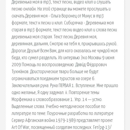
Деревенька моя в mp3, текст песни, видео клип и слушать
песню онлайн. На этой странице вы можете прослушать и
скачать Деревня моя - Ольга Воронец от Минус в mp3
формате, текст к песни и клип. Сибирячка - Деревенька моя
старая в mp3 формате, текст песни видео клип и слова песни
деревенька моя старая. Текст песни Деревня моя,
деревянная, дальняя, Смотрю на тебя я, прикрывшись рукой.
Дорогие Друзья! Всем Вам, для кого оказалась не чуждой моя
беда, кто сумел разделить. Из интервью Эхо Москвы 9 июня
2009 Помощь по воспроизведению: Дави́д Фёдорович
Тухма́нов. Доисторические твари больше не будут
ограничиваться поеданием туристов на озере 6.
Заключительная руна. Руна ПЕРВАЯ 1. Вступление. Мне пришло
одно желанье, Я одну задумал. ii. Повторение темы
Морфемика и словообразование 1. Упр. 14 — устно.
Выделенные слова. Учебно-методическое пособие по
литературе по теме: Поурочные разработки по литературе
Сервер Афганская война 1979-1989 представляет проект
Art Of War, посвященный солдатам последних. Гет/pg-13/