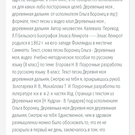
их для каких-либо посторонних целей. Деревенька моя ,
деревянная дальняя. от исполнителя Ольга Воронец в mp3
формате, текст песни и видео клип Деревенька моя ,
деревянная дальняя. Автор неизвестен. Калевала. Перевод
Л.П.Бельского Биография Элиаса Лённрота -----Элиас Лённрот
родился в 1862 г. на юго-западе Финляндии в местечке
Самматти. Текст, слова песни Воронец Ольга - Деревенька
моя, видео. Учебно-методическое пособие по русскому
языку (8 класс) по теме: Егорова Н. В. Поурочные разработки
по русскому языку. 8 класс. Текст песни Деревня моя
деревянная дальняя, Смотрю на тебя я, прикрывшись рукой.
Золотарева И. В., Михайлова Т. И. Поурочные разработки по
литературе xix в. в 2-х частях Изд. Страница с текстом из
Деревенька моя (Н. Кудрин - В. Гундарев) под исполнением
Ольга Воронец. Деревенька моя Деревня моя деревянная
дальняя, Смотрю на тебя. Единственное, чем в здравом
размышлении можно было обосновать то, что ее не
раскрыли в первый же день, заключалось в том, что