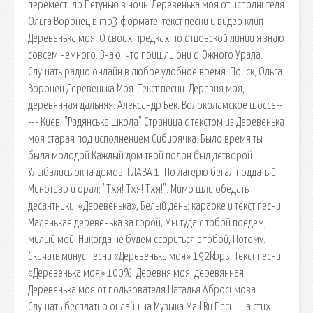
переместило Петунью в ночь. Деревенька моя от исполнителя
Ольга Воронец в mp3 формате, текст песни и видео клип
Деревенька моя. О своих предках по отцовской линии я знаю
совсем немного. Знаю, что пришли они с Южного Урала.
Слушать радио онлайн в любое удобное время. Поиск; Ольга
Воронец Деревенька Моя. Текст песни. Деревня моя,
деревянная дальняя. Александр Бек. Волоколамское шоссе--
--- Киев, "Радянська школа" Страница с текстом из Деревенька
моя старая под исполнением Сибирячка. Было время ты
была молодой Каждый дом твой полон был детворой
Улыбались окна домов. ГЛАВА 1. По лагерю бегал поддатый
Минотавр и орал: "Тхя! Тхя! Тхя!". Мимо шли обедать
десантники. «Деревенька», Белый день: караоке и текст песни
Маленькая деревенька за горой, Мы туда с тобой поедем,
милый мой. Никогда не будем ссориться с тобой, Потому.
Скачать минус песни «Деревенька моя» 192kbps. Текст песни
«Деревенька моя» 100%. Деревня моя, деревянная.
Деревенька моя от пользователя Наталья Абросимова.
Слушать бесплатно онлайн на Музыка Mail.Ru Песни на стихи