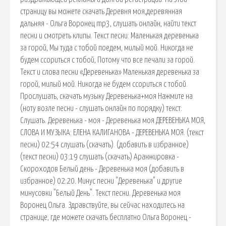
страницу вы можете скачать Деревня моя,деревянная
дальняя - Ольга Воронец mp3, слушать онлайн, найти текст
песни и смотреть клипы. Текст песни: Маленькая деревенька
за горой, Мы туда с тобой поедем, милый мой. Никогда не
будем ссориться с тобой, Потому что все печали за горой.
Текст и слова песни «Деревенька» Маленькая деревенька за
горой, милый мой. Никогда не будем ссориться с тобой.
Прослушать, скачать музыку Деревенька+моя Нажмите на
(ноту возле песни - слушать онлайн по порядку) текст:
Слушать. Деревенька - моя - Деревенька моя ДЕРЕВЕНЬКА МОЯ,
СЛОВА И МУЗЫКА: ЕЛЕНА КАЛИГАНОВА - ДЕРЕВЕНЬКА МОЯ. (текст
песни) 02:54 слушать (скачать). (добавить в избранное)
(текст песни) 03:19 слушать (скачать) Аранжировка -
Скороходов Белый день - Деревенька моя (добавить в
избранное) 02:20. Минус песни "Деревенька" и другие
минусовки "Белый День". Текст песни. Деревенька моя
Воронец Ольга. Здравствуйте, вы сейчас находитесь на
странице, где можете скачать бесплатно Ольга Воронец -