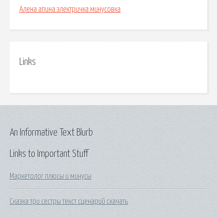
Алена апина электричка минусовка
Links
An Informative Text Blurb
Links to Important Stuff
Маркетолог плюсы и минусы
Сказка три сестры текст сценарий скачать