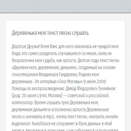
Деревенька моя текст песни слушать
Дорогие Друзья! Всем Вам, для кого оказалась не чуждой моя
беда, кто сумел разделить случившееся со мною, кому не
безразлична моя судьба, как артиста. Долгие годы текст песни
«Деревня моя, деревянная, дальняя», созданный на основе
стихотворения Владимира Гундарева, Родная моя
деревенька-. Из интервью «Эхо Москвы» 9 июня 2009
Помощь по воспроизведению: Дави́д Фёдорович Тухма́нов
(род. 20 июля 1940, Москва) — советский и российский
композитор. Время слушать трек Деревенька моя,
деревянная дальняя в исполнении артиста Деревенские
песни и скачивать в mp3, читать текст песни, смотреть онлайн
видеоклип. КиноПоиск не сохраняет в базе данных e-mail
адреса, вводимые в этом окне, и не собирается использовать