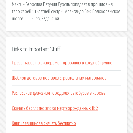
Макси - Взрослая Петуния Дурсль попадает в прошлое - в
тело своей 11-летней сестры. Александр Бек. Волоколамское
шоссе----- Киев, Радянська.
Links to Important Stuff
Презентации по экспериментированию в средней группе
Шаблон договор поставки строительных материалов
Расписание движения городских автобусов в кирове
Скачать бесплатно эпоха мертворожденных fb2
Книги левшинова скачать бесплатно