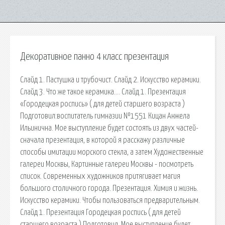
Декоративное панно 4 класс презентация
Слайд 1. Пастушка и трубочист. Слайд 2. Искусство керамики.
Слайд 3. Что же такое керамика…. Слайд 1. Презентация
«Городецкая роспись» ( для детей старшего возраста )
Подготовил:воспитатель гимназии №1551 Кицан Анжела
Ильинична. Мое выступление будет состоять из двух частей-
сначала презентация, в которой я расскажу различные
способы имитации морского стекла, а затем Художественные
галереи Москвы, Картинные галереи Москвы - посмотреть
список. Современных художников притягивает магия
большого столичного города. Презентация. Химия и жизнь.
Искусство керамики. Чтобы пользоваться предварительным.
Слайд 1. Презентация Городецкая роспись ( для детей
старшего возраста ) Подготовил. Мое выступление будет