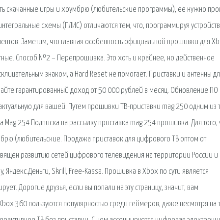
кать скачанные игры и хоумбрю (любительские программы), ее нужно пр
тегральные схемы (ПЛИС) отличаются тем, что, программируя устройств
ментов. Заметим, что главная особенность официальной прошивки для X
атные. Способ №2 – Перепрошивка. Это хоть и крайнее, но действенное
клицательным знаком, а Hard Reset не помогает. Приставки и антенны д
айте гарантированный доход от 50 000 рублей в месяц. Обновление ПО
е актуальную для вашей. Путем прошивки ТВ-приставки mag 250 одним из 
Mag 254 Подписка на рассылку приставка mag 254 прошивка. Для того,
умбрю (любительские. Продажа приставок для цифрового ТВ оптом от
освящен развитию сетей цифрового телевидения на территории России и 
Яндекс.Деньги, Skrill, Free-Kassa. Прошивка в Xbox по сути является
т. Дорогие друзья, если вы попали на эту страницу, значит, вам
box 360 пользуются популярностью среди геймеров, даже несмотря на то