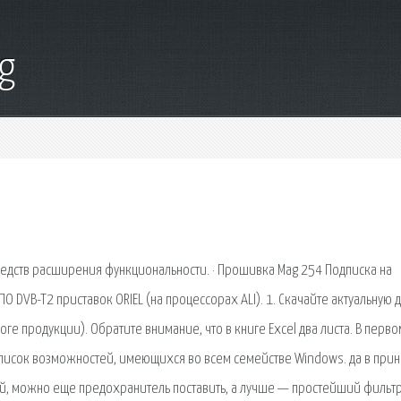
g
редств расширения функциональности. · Прошивка Mag 254 Подписка на
О DVB-T2 приставок ORIEL (на процессорах ALI). 1. Скачайте актуальную 
оге продукции). Обратите внимание, что в книге Excel два листа. В перво
список возможностей, имеющихся во всем семействе Windows. да в при
чай, можно еще предохранитель поставить, а лучше — простейший фильтр