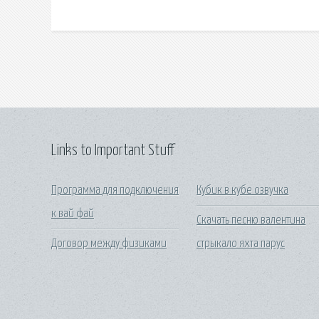
Links to Important Stuff
Программа для подключения
Кубик в кубе озвучка
к вай фай
Скачать песню валентина
Договор между физиками
стрыкало яхта парус