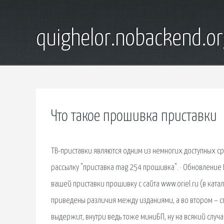
quighelor.nobackend.or
Что такое прошивка приставки
ТВ-приставки являются одним из немногих доступных с
рассылку "приставка mag 254 прошивка". · Обновление П
вашей приставки прошивку с сайта www.oriel.ru (в катал
приведены различия между изданиями, а во втором – 
выдержит, внутри ведь тоже миниБП, ну на всякий слу