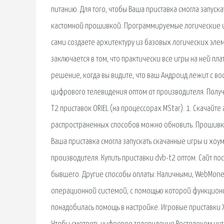
питанию. Для того, чтобы Ваша приставка смогла запус
кастомной прошивкой. Программируемые логические ин
сами создаете архитектуру из базовых логических эле
заключается в том, что практически все игры на ней пл
решение, когда вы видите, что ваш Андроид лежит с вос
цифрового телевидения оптом от производителя. Получ
T2 приставок ORIEL (на процессорах MStar). 1. Скачайт
распространенных способов можно обновить. Прошивка 
Ваша приставка смогла запускать скачанные игры и хо
производителя. Купить приставки dvb-t2 оптом. Сайт п
бывшего. Другие способы оплаты: Наличными, WebMoney, 
операционной системой, с помощью которой функционируе
понадобилась помощь в настройке. Игровые приставки X