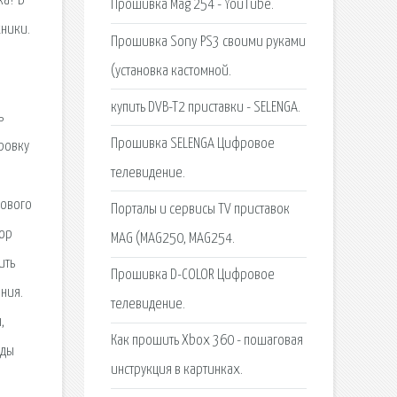
ка? В
Прошивка Mag 254 - YouTube.
ники.
Прошивка Sony PS3 своими руками
(установка кастомной.
купить DVB-T2 приставки - SELENGA.
ь
Прошивка SELENGA Цифровое
ровку
телевидение.
рового
Порталы и сервисы TV приставок
зор
MAG (MAG250, MAG254.
ить
Прошивка D-COLOR Цифровое
ния.
телевидение.
,
Как прошить Xbox 360 - пошаговая
жды
инструкция в картинках.