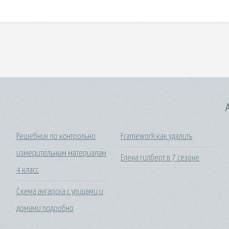
A
Решебник по контрольно
Framework как удалить
измерительным материалам
Елена гилберт в 7 сезоне
4 класс
Схема ангарска с улицами и
домами подробно