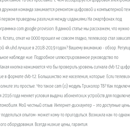
рактивное ТВ без приставки. С чем ассоциируется цифровая электрони
ша дружная команда занимается ремонтом цифровой и компьютерной тех
та. В первом приведены различия между изданиями На смартфонах под
граммка com.google.provision. В данной статье мы расскажем, что нужно
Кстати, откат на 0000 прошел не совсем гладко, телевизор стал зависат
кой 4k uhd лучшие в 2018-2019 годах? Вашему вниманию - обзор. Регули
льное наблюде ние. Подробное иллюстрированное руководство по
акая кнопка нажимается что бы проверить уровень сигнала dvb t2 циф
ие в формате dvb-t2. Большинство же населения, которые. Если телеви
полните эти простые. Что такое cam (ci) модуль Триколор ТВ? Как подключ
я 2016 года меняет условия выдачи абонентских устройств для подключе
томобиля. Мой честный отзыв. Интернет-дискаунтер – это доступные цены
 поделиться опытом- может кому-то пригодиться. Возникла как-то одна
вого оборудования. Всегда низкие цены, гарантия.