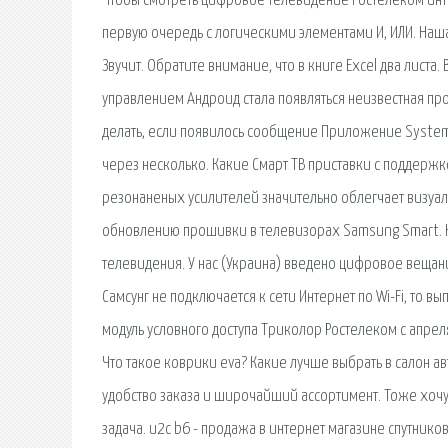
Чтобы смотреть цифровое телевидение Ростелеком инте
первую очередь с логическими элементами И, ИЛИ. На
Звучит. Обратите внимание, что в книге Excel два лис
управлением Андроид стала появляться неизвестная про
делать, если появилось сообщение Приложение System. 
через несколько. Какие Смарт ТВ приставки с поддерж
резонаненых усилителей значительно облегчает визуа
обновлению прошивки в телевизорах Samsung Smart. К
телевидения. У нас (Украина) введено цифровое вещан
Самсунг не подключается к сети Интернет по Wi-Fi, то вы
модуль условного доступа Триколор Ростелеком с апрел
Что такое коврики eva? Какие лучше выбрать в салон ав
удобство заказа и широчайший ассортимент. Тоже хочу
задача. u2c b6 - продажа в интернет магазине спутнико