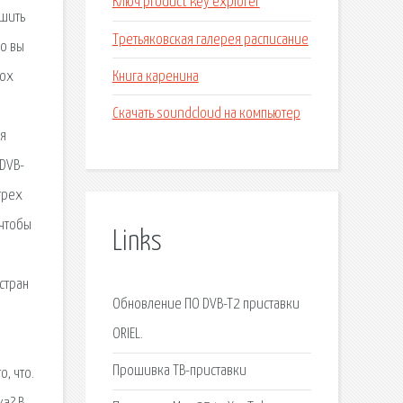
Ключ product key explorer
ошить
Третьяковская галерея расписание
о вы
Книга каренина
box
Скачать soundcloud на компьютер
ля
 DVB-
трех
 чтобы
Links
стран
Обновление ПО DVB-T2 приставки
ORIEL.
Прошивка ТВ-приставки
, что.