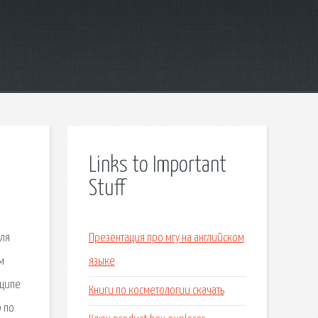
Links to Important
Stuff
для
Презентация про мгу на английском
м
языке
нципе
Книги по косметологии скачать
 по